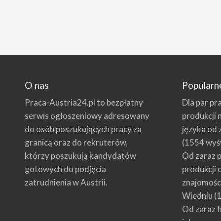
O nas
Popularn
Praca-Austria24.pl to bezpłatny
Dla par pr
serwis ogłoszeniowy adresowany
produkcji 
do osób poszukujących pracy za
języka od 
granicą oraz do rekruterów,
(1554 wyś
którzy poszukują kandydatów
Od zaraz p
gotowych do podjęcia
produkcji 
zatrudnienia w Austrii.
znajomości
Wiedniu
(1
Od zaraz f