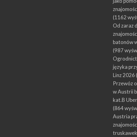
jako pomoc
znajomości
(1162 wyś
Od zaraz d
znajomości
batonów w
(987 wyśw
Ogrodnict
języka prz
Linz 2026
Przewóz o
w Austrii 
kat.B Ube
(864 wyśw
Austria p
znajomości
truskawek 