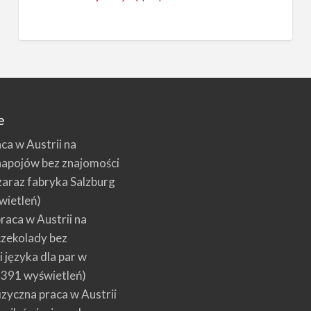
e
aca w Austrii na
napojów bez znajomości
zaraz fabryka Salzburg
wietleń)
raca w Austrii na
czekolady bez
 języka dla par w
391 wyświetleń)
izyczna praca w Austrii