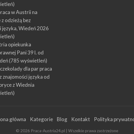
ietleń)
raca w Austrii na
 z odzieżą bez
i języka, Wiedeń 2026
ietleń)
tria opiekunka
rawnej Pani 39 l. od
edeń
(785 wyświetleń)
czekolady dla par praca
z znajomości języka od
bryce z Wiednia
ietleń)
rona główna
Kategorie
Blog
Kontakt
Polityka prywatno
©
2026
Praca-Austria24.pl
| Wszelkie prawa zastrzeżone