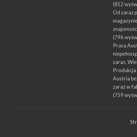
(812 wyśw
Od zaraz p
magazynie
znajomośc
(796 wyśw
Praca Aus
niepełnosp
zaraz, Wi
Produkcja 
Austria be
zaraz w fa
(759 wyśw
St