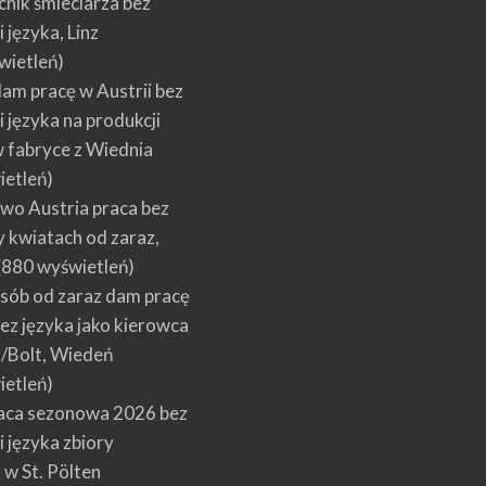
nik śmieciarza bez
 języka, Linz
wietleń)
am pracę w Austrii bez
 języka na produkcji
 fabryce z Wiednia
ietleń)
wo Austria praca bez
y kwiatach od zaraz,
(880 wyświetleń)
sób od zaraz dam pracę
bez języka jako kierowca
r/Bolt, Wiedeń
ietleń)
raca sezonowa 2026 bez
 języka zbiory
w St. Pölten