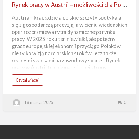
w
o
Rynek pracy w Austrii – możliwości dla Polaków
m
Austrii
o
ś
Austria – kraj, gdzie alpejskie szczyty spotykają
–
c
i
się z gospodarczą precyzją, a w cieniu wiedeńskich
j
możliwości
ę
oper rozbrzmiewa rytm dynamicznego rynku
z
dla
y
pracy. W 2025 roku ten niewielki, ale potężny
k
Polaków
a
gracz europejskiej ekonomii przyciąga Polaków
–
c
nie tylko wizją narciarskich stoków, lecz także
z
y
realnymi szansami na zawodowy sukces. Rynek
t
o
pracy w Austrii to enigma: z jednej strony
m
o
stabilność i wysokie zarobki, z drugiej –
ż
o
Czytaj więcej
l
wymagania, które potrafią zaskoczyć nawet
R
i
y
doświadczonych emigrantów. (więcej…)
w
n
e
e
?
k
18 marca, 2025
0
p
r
a
c
y
w
A
u
s
t