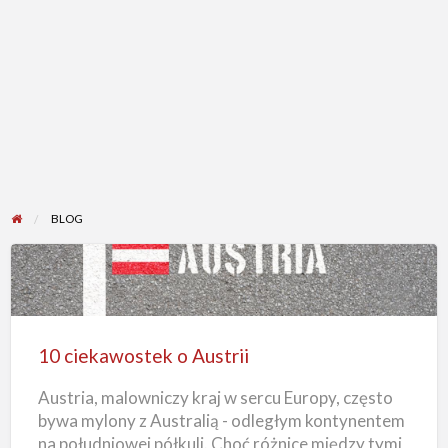
BLOG
10
ciekawostek
o
10 ciekawostek o Austrii
Austrii
Austria, malowniczy kraj w sercu Europy, często
bywa mylony z Australią - odległym kontynentem
na południowej półkuli. Choć różnice między tymi