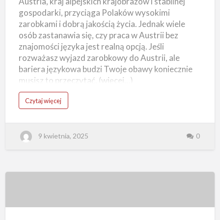
Austria, kraj alpejskich krajobrazów i stabilnej
znajomości
gospodarki, przyciąga Polaków wysokimi
języka
zarobkami i dobrą jakością życia. Jednak wiele
–
osób zastanawia się, czy praca w Austrii bez
czy
znajomości języka jest realną opcją. Jeśli
to
rozważasz wyjazd zarobkowy do Austrii, ale
możliwe?
bariera językowa budzi Twoje obawy koniecznie
musisz to przeczytać. (więcej…)
o
Czytaj więcej
P
r
a
c
a
9 kwietnia, 2025
0
w
A
u
s
t
r
i
i
b
e
Rynek
z
z
n
pracy
a
j