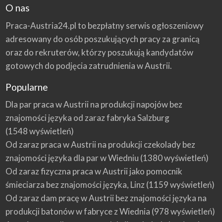
r
O nas
i
i
–
Praca-Austria24.pl to bezpłatny serwis ogłoszeniowy
m
o
ż
adresowany do osób poszukujących pracy za granicą
l
i
oraz do rekruterów, którzy poszukują kandydatów
w
o
gotowych do podjęcia zatrudnienia w Austrii.
ś
c
i
d
Popularne
l
a
P
Dla par praca w Austrii na produkcji napojów bez
o
l
znajomości języka od zaraz fabryka Salzburg
a
k
(1548 wyświetleń)
ó
w
Od zaraz praca w Austrii na produkcji czekolady bez
znajomości języka dla par w Wiedniu
(1380 wyświetleń)
Od zaraz fizyczna praca w Austrii jako pomocnik
śmieciarza bez znajomości języka, Linz
(1159 wyświetleń)
Od zaraz dam pracę w Austrii bez znajomości języka na
produkcji batonów w fabryce z Wiednia
(978 wyświetleń)