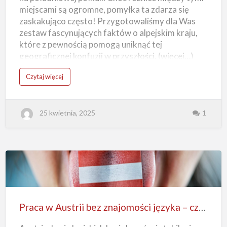
miejscami są ogromne, pomyłka ta zdarza się
zaskakująco często! Przygotowaliśmy dla Was
zestaw fascynujących faktów o alpejskim kraju,
które z pewnością pomogą uniknąć tej
geograficznej konfuzji w przyszłości. (więcej…)
o
Czytaj więcej
1
0
c
i
e
25 kwietnia, 2025
1
k
a
w
o
s
t
e
k
o
A
Praca
u
s
t
w
r
i
Austrii
i
Praca w Austrii bez znajomości języka – czy to możliwe?
bez