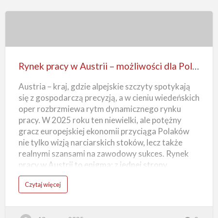
r
i
i
b
e
Rynek
z
z
n
pracy
a
j
w
o
Rynek pracy w Austrii – możliwości dla Polaków
m
Austrii
o
ś
Austria – kraj, gdzie alpejskie szczyty spotykają
–
c
i
się z gospodarczą precyzją, a w cieniu wiedeńskich
j
możliwości
ę
oper rozbrzmiewa rytm dynamicznego rynku
z
dla
y
pracy. W 2025 roku ten niewielki, ale potężny
k
Polaków
a
gracz europejskiej ekonomii przyciąga Polaków
–
c
nie tylko wizją narciarskich stoków, lecz także
z
y
realnymi szansami na zawodowy sukces. Rynek
t
o
pracy w Austrii to enigma: z jednej strony
m
o
stabilność i wysokie zarobki, z drugiej –
ż
o
Czytaj więcej
l
wymagania, które potrafią zaskoczyć nawet
R
i
y
doświadczonych emigrantów. (więcej…)
w
n
e
e
?
k