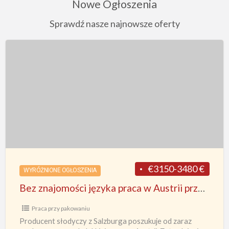
Nowe Ogłoszenia
Sprawdź nasze najnowsze oferty
Bez
znajomości
języka
praca
w
Austrii
przy
pakowaniu
€3150-3480 €
WYRÓŻNIONE OGŁOSZENIA
czekoladek
Bez znajomości języka praca w Austrii przy pakowaniu czekoladek dla par od zaraz, Salzburg
dla
par
Praca przy pakowaniu
od
Producent słodyczy z Salzburga poszukuje od zaraz