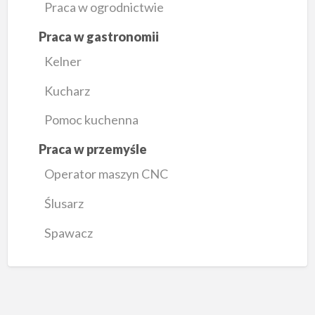
Praca w ogrodnictwie
e
d
e
Praca w gastronomii
ń
Kelner
Kucharz
Pomoc kuchenna
Praca w przemyśle
Operator maszyn CNC
Ślusarz
Spawacz