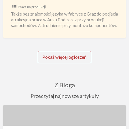
języka
Praca na produkcji
fabryka
Także bez znajomości języka w fabryce z Graz do podjęcia
z
atrakcyjna praca w Austrii od zaraz przy produkcji
samochodów. Zatrudnienie przy montażu komponentów.
Graz
Zakwaterowanie dla
[…]
Pokaż więcej ogłoszeń
Z Bloga
Przeczytaj najnowsze artykuły
10
ciekawostek