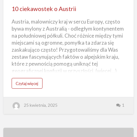
o
10 ciekawostek o Austrii
Austrii
Austria, malowniczy kraj w sercu Europy, często
bywa mylony z Australią - odległym kontynentem
na południowej półkuli. Choć różnice między tymi
miejscami są ogromne, pomyłka ta zdarza się
zaskakująco często! Przygotowaliśmy dla Was
zestaw fascynujących faktów o alpejskim kraju,
które z pewnością pomogą uniknąć tej
geograficznej konfuzji w przyszłości. (więcej…)
o
Czytaj więcej
1
0
c
i
e
25 kwietnia, 2025
1
k
a
w
o
s
t
e
k
o