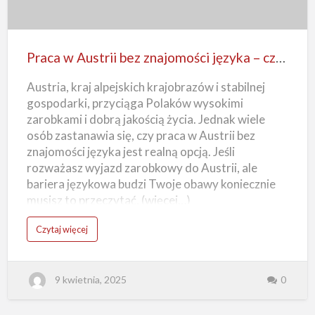
A
Praca
u
s
t
w
r
i
Austrii
i
Praca w Austrii bez znajomości języka – czy to możliwe?
bez
Austria, kraj alpejskich krajobrazów i stabilnej
znajomości
gospodarki, przyciąga Polaków wysokimi
języka
zarobkami i dobrą jakością życia. Jednak wiele
–
osób zastanawia się, czy praca w Austrii bez
czy
znajomości języka jest realną opcją. Jeśli
to
rozważasz wyjazd zarobkowy do Austrii, ale
możliwe?
bariera językowa budzi Twoje obawy koniecznie
musisz to przeczytać. (więcej…)
o
Czytaj więcej
P
r
a
c
a
9 kwietnia, 2025
0
w
A
u
s
t