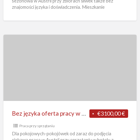
sezonowa w Austrii przy zbiorach śliwek także bez
sadzie
znajomości języka i doświadczenia. Mieszkanie
z
zapewnione przez pracodawcę
[…]
St.
Pölten
Bez
języka
oferta
pracy
w
Austrii
od
zaraz
Bez języka oferta pracy w Austrii od zaraz dla pokojówek sprzątanie w hotelu z Salzburga
€3100,00 €
dla
pokojówek
Praca przy sprzątaniu
sprzątanie
Dla pokojowych-pokojówek od zaraz do podjęcia
ciekawa praca w Austrii przy sprzątaniu w hotelu z