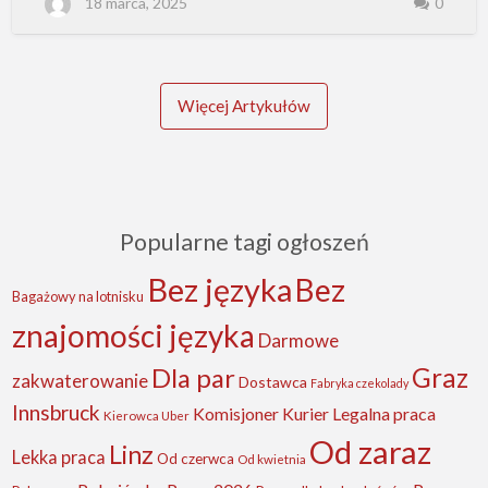
18 marca, 2025
0
p
r
a
c
y
w
A
u
Więcej Artykułów
s
t
r
i
i
–
m
o
ż
l
Popularne tagi ogłoszeń
i
w
o
ś
Bez języka
Bez
c
Bagażowy na lotnisku
i
d
znajomości języka
l
Darmowe
a
P
o
Dla par
Graz
zakwaterowanie
l
Dostawca
Fabryka czekolady
a
k
Innsbruck
Komisjoner
Kurier
Legalna praca
Kierowca Uber
ó
w
Od zaraz
Linz
Lekka praca
Od czerwca
Od kwietnia