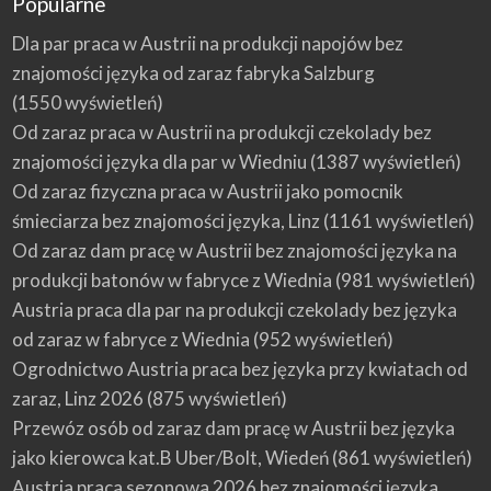
Popularne
Dla par praca w Austrii na produkcji napojów bez
znajomości języka od zaraz fabryka Salzburg
(1550 wyświetleń)
Od zaraz praca w Austrii na produkcji czekolady bez
znajomości języka dla par w Wiedniu
(1387 wyświetleń)
Od zaraz fizyczna praca w Austrii jako pomocnik
śmieciarza bez znajomości języka, Linz
(1161 wyświetleń)
Od zaraz dam pracę w Austrii bez znajomości języka na
produkcji batonów w fabryce z Wiednia
(981 wyświetleń)
Austria praca dla par na produkcji czekolady bez języka
od zaraz w fabryce z Wiednia
(952 wyświetleń)
Ogrodnictwo Austria praca bez języka przy kwiatach od
zaraz, Linz 2026
(875 wyświetleń)
Przewóz osób od zaraz dam pracę w Austrii bez języka
jako kierowca kat.B Uber/Bolt, Wiedeń
(861 wyświetleń)
Austria praca sezonowa 2026 bez znajomości języka