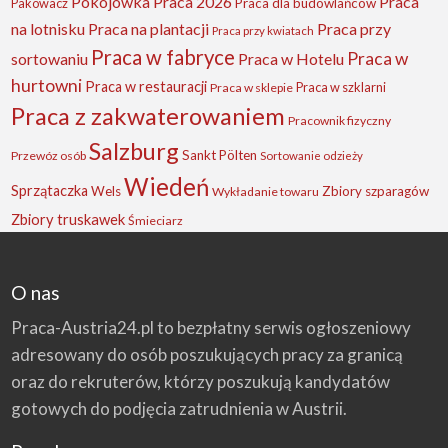
Pokojówka
Praca 2026
Praca
Pakowacz
Praca dla budowlańców
na lotnisku
Praca na plantacji
Praca przy
Praca przy kwiatach
Praca w fabryce
Praca w
sortowaniu
Praca w Hotelu
hurtowni
Praca w restauracji
Praca w szklarni
Praca w sklepie
Praca z zakwaterowaniem
Pracownik fizyczny
Salzburg
Sankt Pölten
Przewóz osób
Sortowanie odzieży
Wiedeń
Sprzątaczka
Wels
Zbiory szparagów
Wykładanie towaru
Zbiory truskawek
Śmieciarz
O nas
Praca-Austria24.pl to bezpłatny serwis ogłoszeniowy
adresowany do osób poszukujących pracy za granicą
oraz do rekruterów, którzy poszukują kandydatów
gotowych do podjęcia zatrudnienia w Austrii.