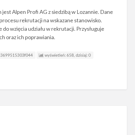
est Alpen Profi AG z siedzibą w Lozannie. Dane
 procesu rekrutacji na wskazane stanowisko.
do wzięcia udziału w rekrutacji. Przysługuje
h oraz ich poprawiania.
 ogłoszenia
33699515303f044
wyświetleń: 658, dzisiaj: 0