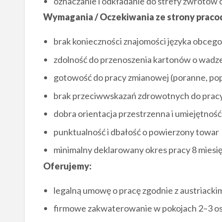
oznaczanie i odkładanie do strefy zwrotów
Wymagania / Oczekiwania ze strony praco
brak konieczności znajomości języka obcego
zdolność do przenoszenia kartonów o wadze
gotowość do pracy zmianowej (poranne, pop
brak przeciwwskazań zdrowotnych do prac
dobra orientacja przestrzenna i umiejętność
punktualność i dbałość o powierzony towar
minimalny deklarowany okres pracy 8 miesię
Oferujemy:
legalną umowę o pracę zgodnie z austriack
firmowe zakwaterowanie w pokojach 2–3 os