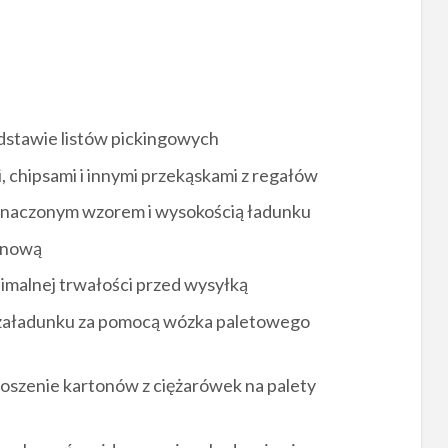
stawie listów pickingowych
, chipsami i innymi przekąskami z regałów
yznaczonym wzorem i wysokością ładunku
zynową
nimalnej trwałości przed wysyłką
 załadunku za pomocą wózka paletowego
oszenie kartonów z ciężarówek na palety