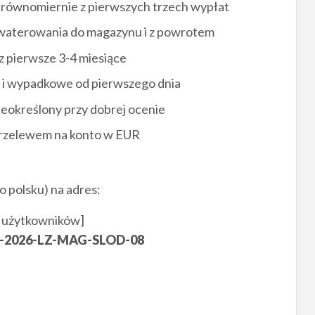
 równomiernie z pierwszych trzech wypłat
waterowania do magazynu i z powrotem
z pierwsze 3-4 miesiące
 i wypadkowe od pierwszego dnia
ieokreślony przy dobrej ocenie
 przelewem na konto w EUR
o polsku) na adres:
 użytkowników]
-2026-LZ-MAG-SLOD-08