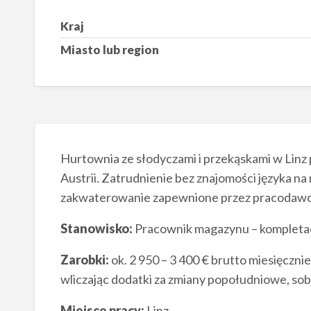
Kraj
Miasto lub region
Hurtownia ze słodyczami i przekąskami w Linz
Austrii. Zatrudnienie bez znajomości języka n
zakwaterowanie zapewnione przez pracodawc
Stanowisko:
Pracownik magazynu – kompletacj
Zarobki:
ok. 2 950 – 3 400 € brutto miesięczni
wliczając dodatki za zmiany popołudniowe, so
Miejsce pracy:
Linz