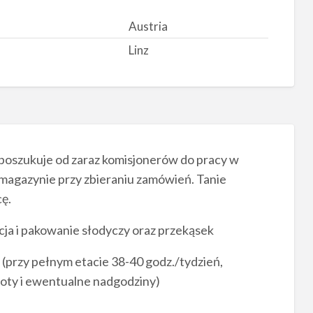
Austria
Linz
 poszukuje od zaraz komisjonerów do pracy w
a magazynie przy zbieraniu zamówień. Tanie
ę.
a i pakowanie słodyczy oraz przekąsek
e (przy pełnym etacie 38-40 godz./tydzień,
boty i ewentualne nadgodziny)