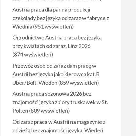
Austria praca dla par na produkcji
czekolady bez języka od zaraz w fabryce z
Wiednia
(951 wyświetleń)
Ogrodnictwo Austria praca bez języka
przy kwiatach od zaraz, Linz 2026
(874 wyświetleń)
Przewóz osób od zaraz dam pracę w
Austrii bez języka jako kierowca kat.B
Uber/Bolt, Wiedeń
(859 wyświetleń)
Austria praca sezonowa 2026 bez
znajomości języka zbiory truskawek w St.
Pölten
(809 wyświetleń)
Od zaraz praca w Austrii na magazynie z
odzieżą bez znajomości języka, Wiedeń