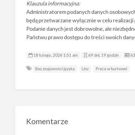
Klauzula informacyjna:
Administratorem podanych danych osobowych j
będą przetwarzane wyłącznie w celu realizacji
Podanie danych jest dobrowolne, ale niezbędne 
Państwu prawo dostępu do treści swoich danyc
ID
18 lutego, 2026 1:51 am
69 dni, 19 godzin
6
Bez znajomości języka
Linz
Praca w hurtowni
Komentarze