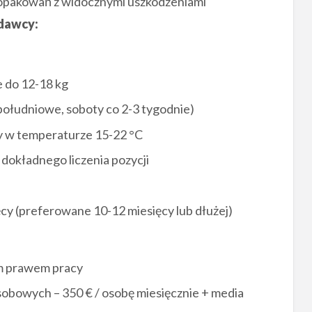
 opakowań z widocznymi uszkodzeniami
dawcy:
 do 12-18 kg
ołudniowe, soboty co 2-3 tygodnie)
y w temperaturze 15-22 °C
 dokładnego liczenia pozycji
cy (preferowane 10-12 miesięcy lub dłużej)
im prawem pracy
obowych – 350 € / osobę miesięcznie + media