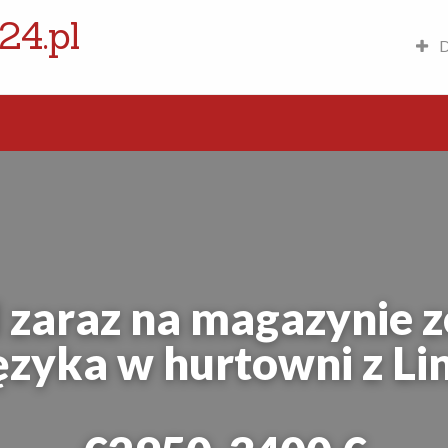
24.pl
D
d zaraz na magazynie z
ęzyka w hurtowni z Li