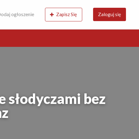
odaj ogłoszenie
Zapisz Się
Zaloguj się
e słodyczami bez
nz