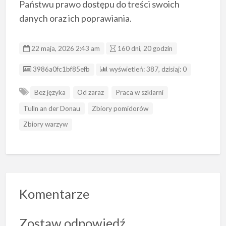
Państwu prawo dostępu do treści swoich
danych oraz ich poprawiania.
22 maja, 2026 2:43 am
160 dni, 20 godzin
ID ogłoszenia
3986a0fc1bf85efb
wyświetleń: 387, dzisiaj: 0
Bez języka
Od zaraz
Praca w szklarni
Tulln an der Donau
Zbiory pomidorów
Zbiory warzyw
Komentarze
Zostaw odpowiedź