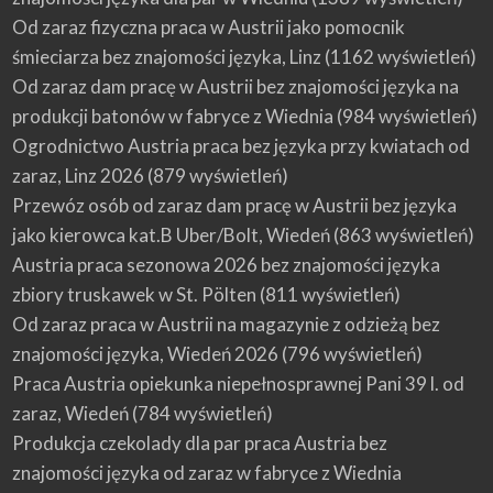
Od zaraz fizyczna praca w Austrii jako pomocnik
śmieciarza bez znajomości języka, Linz
(1162 wyświetleń)
Od zaraz dam pracę w Austrii bez znajomości języka na
produkcji batonów w fabryce z Wiednia
(984 wyświetleń)
Ogrodnictwo Austria praca bez języka przy kwiatach od
zaraz, Linz 2026
(879 wyświetleń)
Przewóz osób od zaraz dam pracę w Austrii bez języka
jako kierowca kat.B Uber/Bolt, Wiedeń
(863 wyświetleń)
Austria praca sezonowa 2026 bez znajomości języka
zbiory truskawek w St. Pölten
(811 wyświetleń)
Od zaraz praca w Austrii na magazynie z odzieżą bez
znajomości języka, Wiedeń 2026
(796 wyświetleń)
Praca Austria opiekunka niepełnosprawnej Pani 39 l. od
zaraz, Wiedeń
(784 wyświetleń)
Produkcja czekolady dla par praca Austria bez
znajomości języka od zaraz w fabryce z Wiednia