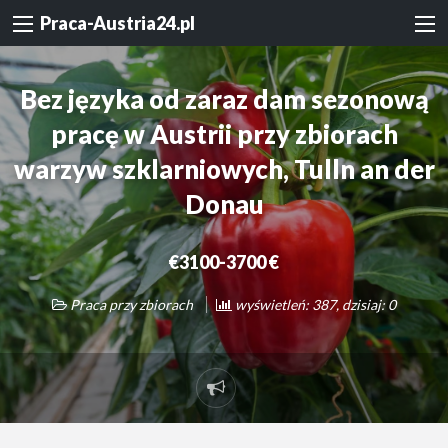
Praca-Austria24.pl
Bez języka od zaraz dam sezonową
pracę w Austrii przy zbiorach
warzyw szklarniowych, Tulln an der
Donau
€3100-3700 €
Praca przy zbiorach
wyświetleń: 387, dzisiaj: 0
Zgłoś
problem