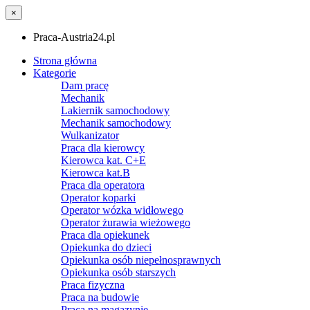
×
Praca-Austria24.pl
Strona główna
Kategorie
Dam pracę
Mechanik
Lakiernik samochodowy
Mechanik samochodowy
Wulkanizator
Praca dla kierowcy
Kierowca kat. C+E
Kierowca kat.B
Praca dla operatora
Operator koparki
Operator wózka widłowego
Operator żurawia wieżowego
Praca dla opiekunek
Opiekunka do dzieci
Opiekunka osób niepełnosprawnych
Opiekunka osób starszych
Praca fizyczna
Praca na budowie
Praca na magazynie