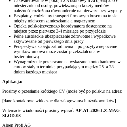
Zakwaterowanie w pokoju 2-3 osobowym za opłatą 350 €
miesięcznie od osoby, powiększoną o koszty mediów –
należność rozłożona równomiernie na pierwsze trzy wypłaty
Bezpłatny, codzienny transport firmowym busem na trasie
między miejscem zamieszkania a magazynem
Opieka polskojęzycznego koordynatora dostępnego na
miejscu przez pierwsze 3-4 miesiące po przyjeździe
Pełne austriackie ubezpieczenie zdrowotne i wypadkowe
aktywowane od pierwszego dnia pracy
Perspektywa stałego zatrudnienia – po pozytywnej ocenie
wyników umowa może zostać przekształcona w
bezterminową
Wynagrodzenie przelewane na wskazane konto bankowe w
euro w stałym terminie, przypadającym między 25. a 28.
dniem każdego miesiąca
Aplikacja:
Prosimy o przesłanie krótkiego CV (może być po polsku) na adres:
[dane kontaktowe widoczne dla zalogowanych użytkowników]
W temacie wiadomości prosimy wpisać:
AP-AT-2026-LZ-MAG-
SLOD-08
Alpen Profi AG