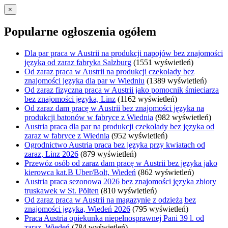
×
Popularne ogłoszenia ogółem
Dla par praca w Austrii na produkcji napojów bez znajomości
języka od zaraz fabryka Salzburg
(1551 wyświetleń)
Od zaraz praca w Austrii na produkcji czekolady bez
znajomości języka dla par w Wiedniu
(1389 wyświetleń)
Od zaraz fizyczna praca w Austrii jako pomocnik śmieciarza
bez znajomości języka, Linz
(1162 wyświetleń)
Od zaraz dam pracę w Austrii bez znajomości języka na
produkcji batonów w fabryce z Wiednia
(982 wyświetleń)
Austria praca dla par na produkcji czekolady bez języka od
zaraz w fabryce z Wiednia
(952 wyświetleń)
Ogrodnictwo Austria praca bez języka przy kwiatach od
zaraz, Linz 2026
(879 wyświetleń)
Przewóz osób od zaraz dam pracę w Austrii bez języka jako
kierowca kat.B Uber/Bolt, Wiedeń
(862 wyświetleń)
Austria praca sezonowa 2026 bez znajomości języka zbiory
truskawek w St. Pölten
(810 wyświetleń)
Od zaraz praca w Austrii na magazynie z odzieżą bez
znajomości języka, Wiedeń 2026
(795 wyświetleń)
Praca Austria opiekunka niepełnosprawnej Pani 39 l. od
zaraz, Wiedeń
(784 wyświetleń)