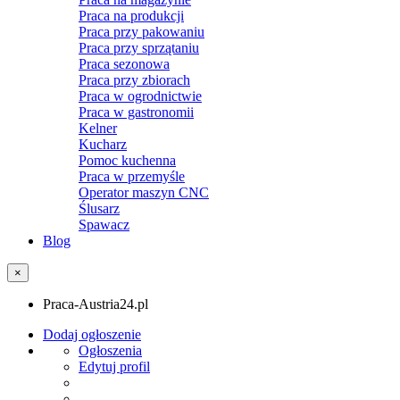
Praca na produkcji
Praca przy pakowaniu
Praca przy sprzątaniu
Praca sezonowa
Praca przy zbiorach
Praca w ogrodnictwie
Praca w gastronomii
Kelner
Kucharz
Pomoc kuchenna
Praca w przemyśle
Operator maszyn CNC
Ślusarz
Spawacz
Blog
×
Praca-Austria24.pl
Dodaj ogłoszenie
Ogłoszenia
Edytuj profil