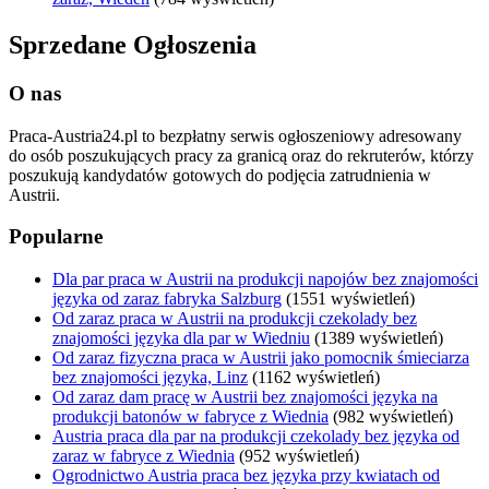
Sprzedane Ogłoszenia
O nas
Praca-Austria24.pl to bezpłatny serwis ogłoszeniowy adresowany
do osób poszukujących pracy za granicą oraz do rekruterów, którzy
poszukują kandydatów gotowych do podjęcia zatrudnienia w
Austrii.
Popularne
Dla par praca w Austrii na produkcji napojów bez znajomości
języka od zaraz fabryka Salzburg
(1551 wyświetleń)
Od zaraz praca w Austrii na produkcji czekolady bez
znajomości języka dla par w Wiedniu
(1389 wyświetleń)
Od zaraz fizyczna praca w Austrii jako pomocnik śmieciarza
bez znajomości języka, Linz
(1162 wyświetleń)
Od zaraz dam pracę w Austrii bez znajomości języka na
produkcji batonów w fabryce z Wiednia
(982 wyświetleń)
Austria praca dla par na produkcji czekolady bez języka od
zaraz w fabryce z Wiednia
(952 wyświetleń)
Ogrodnictwo Austria praca bez języka przy kwiatach od