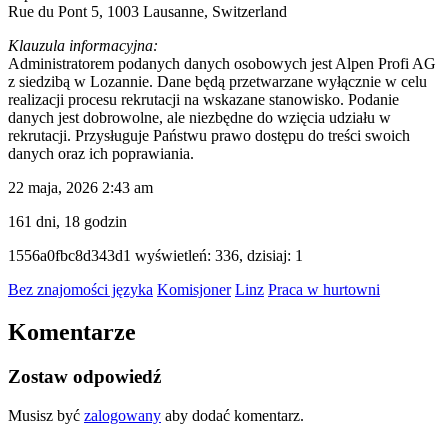
Rue du Pont 5, 1003 Lausanne, Switzerland
Klauzula informacyjna:
Administratorem podanych danych osobowych jest Alpen Profi AG
z siedzibą w Lozannie. Dane będą przetwarzane wyłącznie w celu
realizacji procesu rekrutacji na wskazane stanowisko. Podanie
danych jest dobrowolne, ale niezbędne do wzięcia udziału w
rekrutacji. Przysługuje Państwu prawo dostępu do treści swoich
danych oraz ich poprawiania.
22 maja, 2026 2:43 am
161 dni, 18 godzin
ID
1556a0fbc8d343d1
wyświetleń: 336, dzisiaj: 1
ogłoszenia
Bez znajomości języka
Komisjoner
Linz
Praca w hurtowni
Komentarze
Zostaw odpowiedź
Musisz być
zalogowany
aby dodać komentarz.