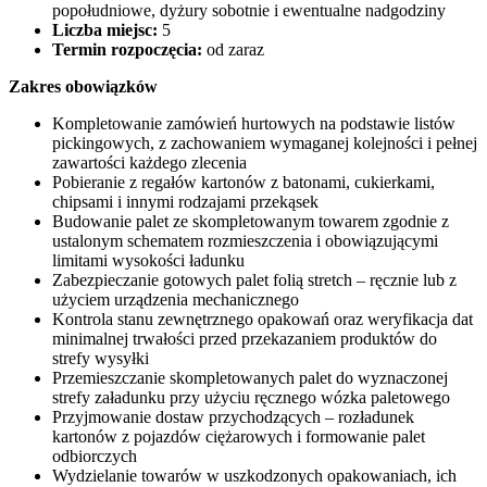
popołudniowe, dyżury sobotnie i ewentualne nadgodziny
Liczba miejsc:
5
Termin rozpoczęcia:
od zaraz
Zakres obowiązków
Kompletowanie zamówień hurtowych na podstawie listów
pickingowych, z zachowaniem wymaganej kolejności i pełnej
zawartości każdego zlecenia
Pobieranie z regałów kartonów z batonami, cukierkami,
chipsami i innymi rodzajami przekąsek
Budowanie palet ze skompletowanym towarem zgodnie z
ustalonym schematem rozmieszczenia i obowiązującymi
limitami wysokości ładunku
Zabezpieczanie gotowych palet folią stretch – ręcznie lub z
użyciem urządzenia mechanicznego
Kontrola stanu zewnętrznego opakowań oraz weryfikacja dat
minimalnej trwałości przed przekazaniem produktów do
strefy wysyłki
Przemieszczanie skompletowanych palet do wyznaczonej
strefy załadunku przy użyciu ręcznego wózka paletowego
Przyjmowanie dostaw przychodzących – rozładunek
kartonów z pojazdów ciężarowych i formowanie palet
odbiorczych
Wydzielanie towarów w uszkodzonych opakowaniach, ich