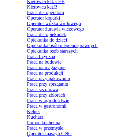
Kierowca kat. C+E
Kierowca kat.B
Praca dla operatora
Operator koparki
Operator wózka widłowego
Operator żurawia wieżowego
Praca dla opiekunek
Opiekunka do dzieci
Opiekunka osób niepełnosprawnych
Opiekunka osób starszych
Praca fizyczna
Praca na budowie
Praca na magazynie
Praca na produkcji
Praca przy pakowaniu
Praca przy sprzątaniu
Praca sezonowa
Praca przy zbiorach
Praca w ogrodnictwie
Praca w gastronomii
Kelner
Kucharz
Pomoc kuchenna
Praca w przemyśle
Operator maszyn CNC