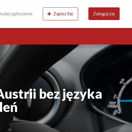
odaj ogłoszenie
Zapisz Się
Zaloguj się
ustrii bez języka
deń