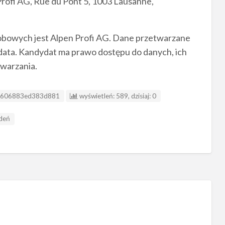
Profi AG, Rue du Pont 5, 1003 Lausanne,
bowych jest Alpen Profi AG. Dane przetwarzane
ydata. Kandydat ma prawo dostępu do danych, ich
twarzania.
D ogłoszenia
606883ed383d881
wyświetleń: 589, dzisiaj: 0
deń