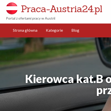
Praca-Austria24.pl
Portal z ofertami pracy w Austrii
g
Strona główna
Kategorie
Blog
Kierowca kat.B o
pr