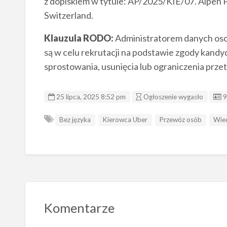
z dopiskiem w tytule: AP/2025/KIE/07. Alpen 
Switzerland.
Klauzula RODO:
Administratorem danych oso
są w celu rekrutacji na podstawie zgody kand
sprostowania, usunięcia lub ograniczenia prze
I
25 lipca, 2025 8:52 pm
Ogłoszenie wygasło
9
Bez języka
Kierowca Uber
Przewóz osób
Wie
Komentarze