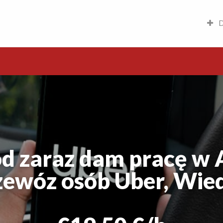
D
d zaraz dam pracę w A
zewóz osób Uber, Wie