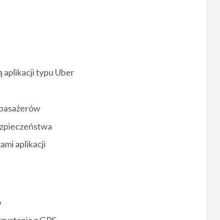
aplikacji typu Uber
 pasażerów
ezpieczeństwa
mi aplikacji
o
rzystania z GPS