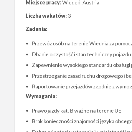
Miejsce pracy:
Wiedeń, Austria
Liczba wakatów:
3
Zadania:
Przewóz osób na terenie Wiednia za pomocą 
Dbanie o czystość i stan techniczny pojazdu
Zapewnienie wysokiego standardu obsługi
Przestrzeganie zasad ruchu drogowego i b
Raportowanie przejazdów zgodnie z wymoga
Wymagania:
Prawo jazdy kat. B ważne na terenie UE
Brak konieczności znajomości języka obceg
Dobra orientacja w terenie i umiejętność ko