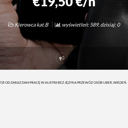
€19,50 €/h
Kierowca kat.B
wyświetleń: 589, dzisiaj: 0
Zgłoś
problem
.B OD ZARAZ DAM PRACĘ W AUSTRII BEZ JĘZYKA PRZEWÓZ OSÓB UBER, WIEDEŃ