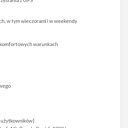
a
ch, w tym wieczorami i w weekendy
w komfortowych warunkach
h
owego
 użytkowników]