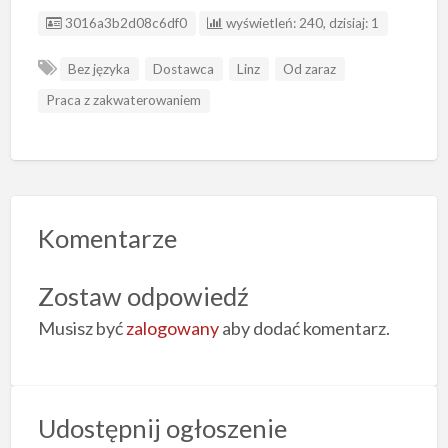
ID ogłoszenia
3016a3b2d08c6df0
wyświetleń: 240, dzisiaj: 1
Bez języka
Dostawca
Linz
Od zaraz
Praca z zakwaterowaniem
Komentarze
Zostaw odpowiedź
Musisz być
zalogowany
aby dodać komentarz.
Udostępnij ogłoszenie