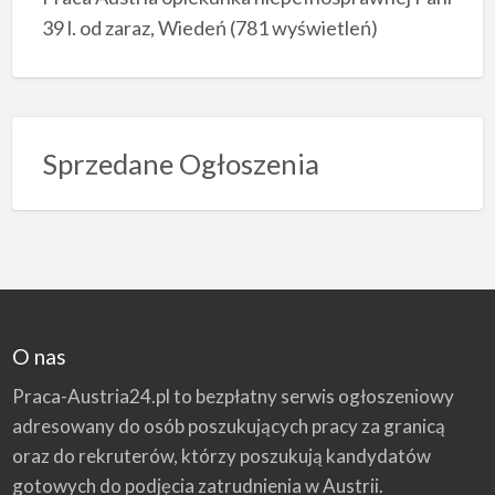
39 l. od zaraz, Wiedeń
(781 wyświetleń)
Sprzedane Ogłoszenia
O nas
Praca-Austria24.pl to bezpłatny serwis ogłoszeniowy
adresowany do osób poszukujących pracy za granicą
oraz do rekruterów, którzy poszukują kandydatów
gotowych do podjęcia zatrudnienia w Austrii.