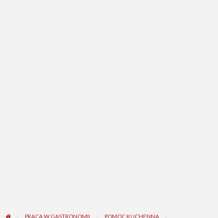
PRACA W GASTRONOMII
POMOC KUCHENNA