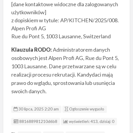
[dane kontaktowe widoczne dla zalogowanych
użytkowników]
z dopiskiem w tytule: AP/KITCHEN/2025/008.
Alpen Profi AG
Rue du Pont 5, 1003 Lausanne, Switzerland
Klauzula RODO:
Administratorem danych
osobowych jest Alpen Profi AG, Rue du Pont 5,
1003 Lausanne. Dane przetwarzane są w celu
realizacji procesu rekrutacji. Kandydaci mają
prawo do wglądu, sprostowania lub usunięcia
swoich danych.
30 lipca, 2025 2:20 am
Ogłoszenie wygasło
ID ogłoszenia
881688981210d6b8
wyświetleń: 413, dzisiaj: 0