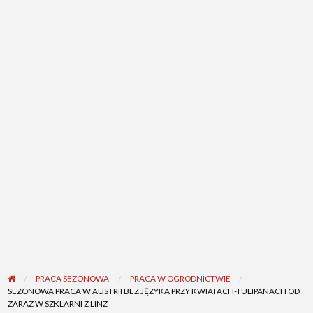
PRACA SEZONOWA
PRACA W OGRODNICTWIE
SEZONOWA PRACA W AUSTRII BEZ JĘZYKA PRZY KWIATACH-TULIPANACH OD
ZARAZ W SZKLARNI Z LINZ