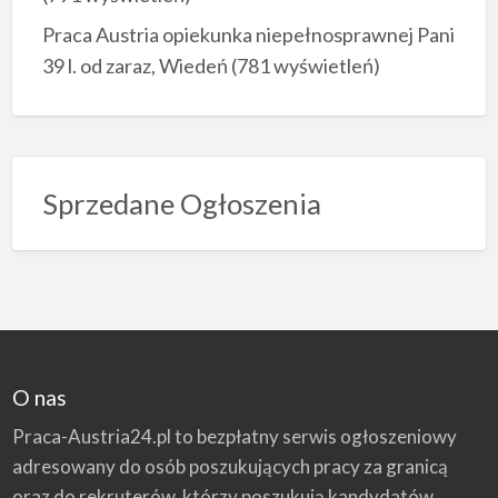
Praca Austria opiekunka niepełnosprawnej Pani
39 l. od zaraz, Wiedeń
(781 wyświetleń)
Sprzedane Ogłoszenia
O nas
Praca-Austria24.pl to bezpłatny serwis ogłoszeniowy
adresowany do osób poszukujących pracy za granicą
oraz do rekruterów, którzy poszukują kandydatów