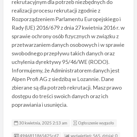
rekrutacyjnym dla potrzeb niezbędnych do
realizacji procesu rekrutacji zgodnie z
Rozporządzeniem Parlamentu Europejskiego i
Rady (UE) 2016/679 z dnia 27 kwietnia 2016 r. w
sprawie ochrony osób fizycznych w związku z
przetwarzaniem danych osobowych i w sprawie
swobodnego przepływu takich danych oraz
uchylenia dyrektywy 95/46/WE (RODO).
Informujemy, że Administratorem danych jest
Alpen Profi AG z siedzibą w Lozannie. Dane
zbierane są dla potrzeb rekrutacji. Masz prawo
dostępu do treści swoich danych oraz ich
poprawiania i usunięcia.
30 kwietnia, 2025 2:13 am
Ogłoszenie wygasło
ID ogłoszenia
4946811865425cd7
wyświetleń: 565, dzisiaj: 0