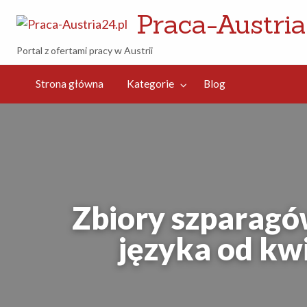
Praca-Austria
Portal z ofertami pracy w Austrii
og
Strona główna
Kategorie
Blog
Zbiory szparagów
języka od kw