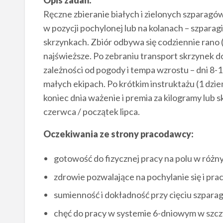
Opis zadań:
Ręczne zbieranie białych i zielonych szparagów 
w pozycji pochylonej lub na kolanach – szparagi
skrzynkach. Zbiór odbywa się codziennie rano (
najświeższe. Po zebraniu transport skrzynek 
zależności od pogody i tempa wzrostu – dni 8-
małych ekipach. Po krótkim instruktażu (1 dzie
koniec dnia ważenie i premia za kilogramy lub 
czerwca / początek lipca.
Oczekiwania ze strony pracodawcy:
gotowość do fizycznej pracy na polu w róż
zdrowie pozwalające na pochylanie się i pra
sumienność i dokładność przy cięciu szpara
chęć do pracy w systemie 6-dniowym w szcz