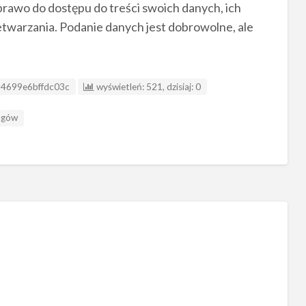
awo do dostępu do treści swoich danych, ich
etwarzania. Podanie danych jest dobrowolne, ale
 ogłoszenia
4699e6bffdc03c
wyświetleń: 521, dzisiaj: 0
agów