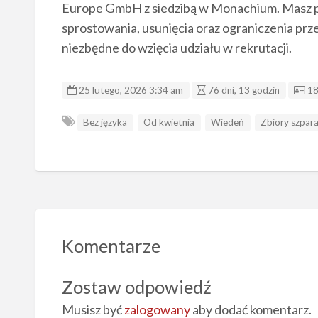
Europe GmbH z siedzibą w Monachium. Masz pr
sprostowania, usunięcia oraz ograniczenia prz
niezbędne do wzięcia udziału w rekrutacji.
ID
25 lutego, 2026 3:34 am
76 dni, 13 godzin
18
Bez języka
Od kwietnia
Wiedeń
Zbiory szpar
Komentarze
Zostaw odpowiedź
Musisz być
zalogowany
aby dodać komentarz.