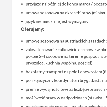
przyjazd najpóźniej do końca marca / począ
umowa sezonowa na okres zbiorów (minimu
język niemiecki nie jest wymagany
Oferujemy:
umowę sezonową na austriackich zasadach 
zakwaterowanie całkowicie darmowe w okre
pokoje 2-4 osobowe na terenie gospodarstwa
prysznice, kuchnia wspólna, pościel)
bezpłatny transport na pole i z powrotem (
polskojęzyczny koordynator i brygadzista na
premie wydajnościowe za liczbę zebranych 
możliwość pracy w nadgodzinach (stawka +
po zakończeniu sezonu – wypłata zaległych 