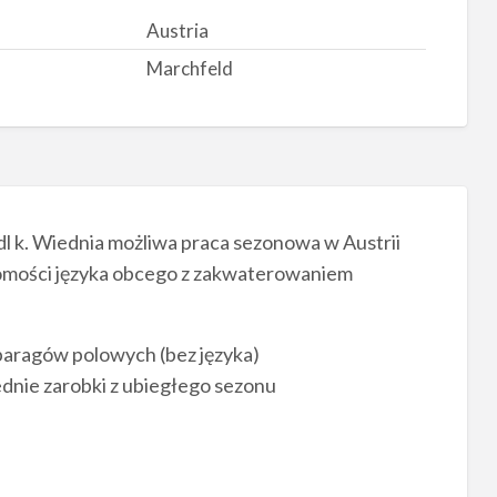
Austria
Marchfeld
 k. Wiednia możliwa praca sezonowa w Austrii
jomości języka obcego z zakwaterowaniem
paragów polowych (bez języka)
ednie zarobki z ubiegłego sezonu