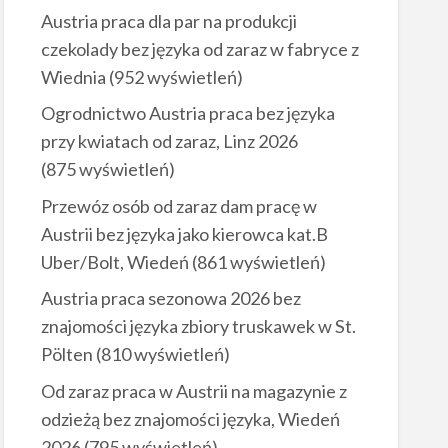
Austria praca dla par na produkcji
czekolady bez języka od zaraz w fabryce z
Wiednia
(952 wyświetleń)
Ogrodnictwo Austria praca bez języka
przy kwiatach od zaraz, Linz 2026
(875 wyświetleń)
Przewóz osób od zaraz dam pracę w
Austrii bez języka jako kierowca kat.B
Uber/Bolt, Wiedeń
(861 wyświetleń)
Austria praca sezonowa 2026 bez
znajomości języka zbiory truskawek w St.
Pölten
(810 wyświetleń)
Od zaraz praca w Austrii na magazynie z
odzieżą bez znajomości języka, Wiedeń
2026
(795 wyświetleń)