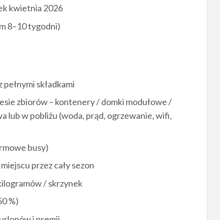
tek kwietnia 2026
m 8–10 tygodni)
z pełnymi składkami
sie zbiorów – kontenery / domki modułowe /
 lub w pobliżu (woda, prąd, ogrzewanie, wifi,
firmowe busy)
 miejscu przez cały sezon
kilogramów / skrzynek
50 %)
urlopów i premii