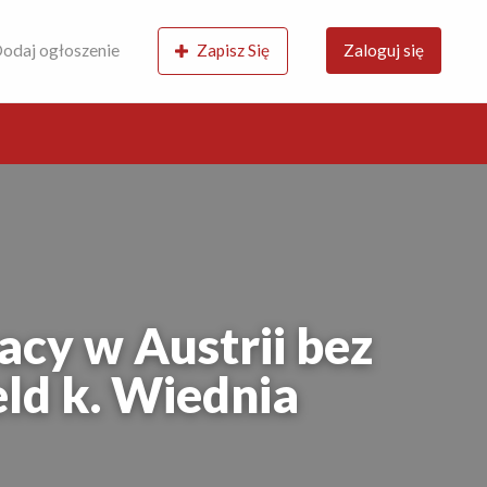
odaj ogłoszenie
Zapisz Się
Zaloguj się
acy w Austrii bez
ld k. Wiednia