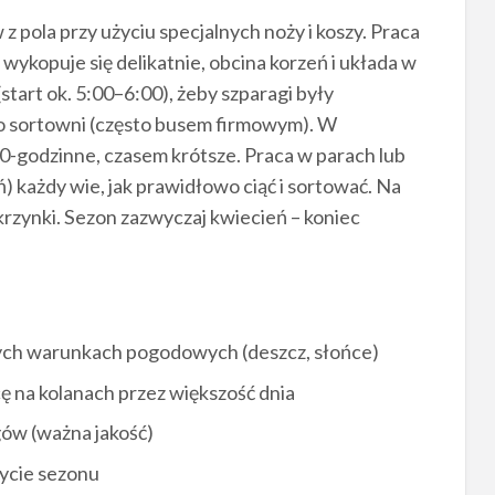
z pola przy użyciu specjalnych noży i koszy. Praca
 wykopuje się delikatnie, obcina korzeń i układa w
start ok. 5:00–6:00), żeby szparagi były
do sortowni (często busem firmowym). W
10-godzinne, czasem krótsze. Praca w parach lub
ń) każdy wie, jak prawidłowo ciąć i sortować. Na
skrzynki. Sezon zazwyczaj kwiecień – koniec
nych warunkach pogodowych (deszcz, słońce)
cę na kolanach przez większość dnia
gów (ważna jakość)
ycie sezonu