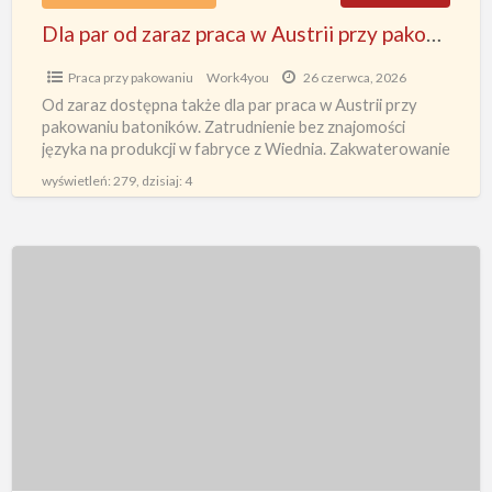
bez
Dla par od zaraz praca w Austrii przy pakowaniu batoników bez znajomości języka w Wiedniu
znajomości
języka
Praca przy pakowaniu
Work4you
26 czerwca, 2026
w
Od zaraz dostępna także dla par praca w Austrii przy
pakowaniu batoników. Zatrudnienie bez znajomości
Wiedniu
języka na produkcji w fabryce z Wiednia. Zakwaterowanie
służbowe zorganizowane
[…]
wyświetleń: 279, dzisiaj: 4
Dla
par
praca
Austria
na
produkcji
czekolady
bez