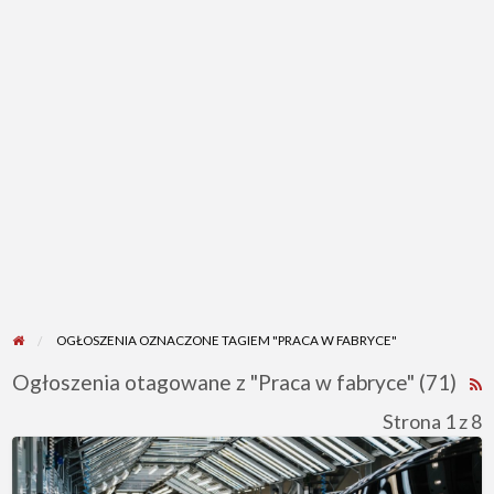
OGŁOSZENIA OZNACZONE TAGIEM "PRACA W FABRYCE"
Ogłoszenia otagowane z "Praca w fabryce" (71)
K
R
Strona 1 z 8
d
Od
t
zaraz