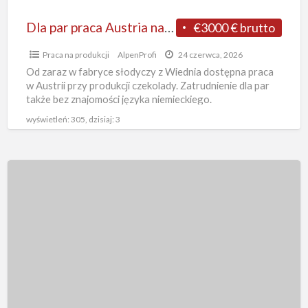
znajomości
języka
Dla par praca Austria na produkcji czekolady bez znajomości języka od zaraz w fabryce z Wiednia
€3000 € brutto
od
Praca na produkcji
AlpenProfi
24 czerwca, 2026
zaraz
Od zaraz w fabryce słodyczy z Wiednia dostępna praca
w
w Austrii przy produkcji czekolady. Zatrudnienie dla par
fabryce
także bez znajomości języka niemieckiego.
Zakwaterowanie firmowe dostępne
[…]
z
wyświetleń: 305, dzisiaj: 3
Wiednia
Bez
znajomości
języka
praca
w
Austrii
od
zaraz