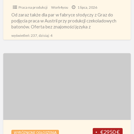
czekoladowych,
Praca na produkcji
Work4you
1 lipca, 2026
Graz
Od zaraz także dla par w fabryce słodyczy z Graz do
podjęcia praca w Austrii przy produkcji czekoladowych
batonów. Oferta bez znajomości języka z
zakwaterowaniem
[…]
wyświetleń: 237, dzisiaj: 4
Dla
par
od
zaraz
praca
w
Austrii
przy
pakowaniu
batoników
€2950 €
WYRÓŻNIONE OGŁOSZENIA