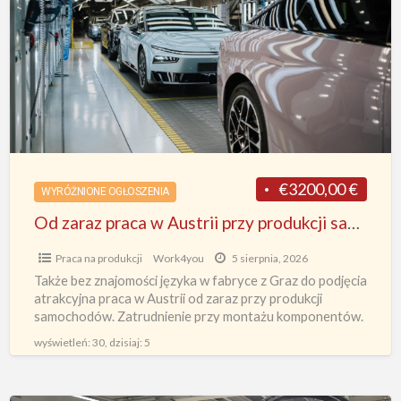
o
praca
P
w
Austrii
f
przy
produkcji
samochodów
bez
znajomości
€3200,00 €
WYRÓŻNIONE OGŁOSZENIA
języka
Od zaraz praca w Austrii przy produkcji samochodów bez znajomości języka fabryka z Graz
fabryka
z
Praca na produkcji
Work4you
5 sierpnia, 2026
Graz
Także bez znajomości języka w fabryce z Graz do podjęcia
atrakcyjna praca w Austrii od zaraz przy produkcji
samochodów. Zatrudnienie przy montażu komponentów.
Zakwaterowanie dla
[…]
wyświetleń: 30, dzisiaj: 5