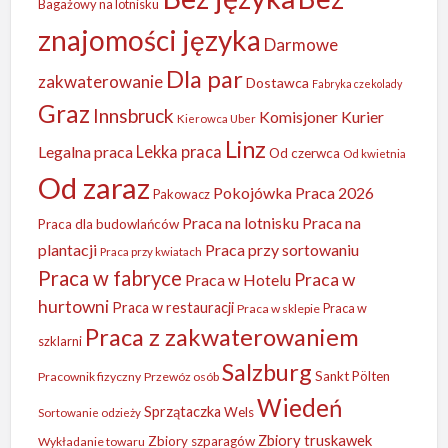
Bagażowy na lotnisku
znajomości języka
Darmowe
Dla par
zakwaterowanie
Dostawca
Fabryka czekolady
Graz
Innsbruck
Komisjoner
Kurier
Kierowca Uber
Linz
Legalna praca
Lekka praca
Od czerwca
Od kwietnia
Od zaraz
Pokojówka
Praca 2026
Pakowacz
Praca na lotnisku
Praca na
Praca dla budowlańców
plantacji
Praca przy sortowaniu
Praca przy kwiatach
Praca w fabryce
Praca w
Praca w Hotelu
hurtowni
Praca w restauracji
Praca w
Praca w sklepie
Praca z zakwaterowaniem
szklarni
Salzburg
Sankt Pölten
Pracownik fizyczny
Przewóz osób
Wiedeń
Sprzątaczka
Wels
Sortowanie odzieży
Zbiory truskawek
Zbiory szparagów
Wykładanie towaru