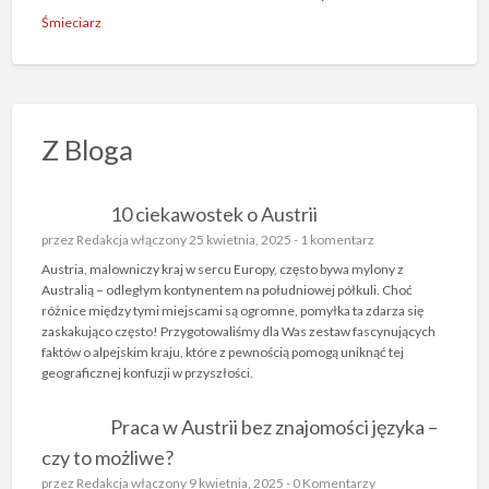
Śmieciarz
Z Bloga
10 ciekawostek o Austrii
przez
Redakcja
włączony 25 kwietnia, 2025 -
1 komentarz
Austria, malowniczy kraj w sercu Europy, często bywa mylony z
Australią – odległym kontynentem na południowej półkuli. Choć
różnice między tymi miejscami są ogromne, pomyłka ta zdarza się
zaskakująco często! Przygotowaliśmy dla Was zestaw fascynujących
faktów o alpejskim kraju, które z pewnością pomogą uniknąć tej
geograficznej konfuzji w przyszłości.
Praca w Austrii bez znajomości języka –
czy to możliwe?
przez
Redakcja
włączony 9 kwietnia, 2025 -
0 Komentarzy