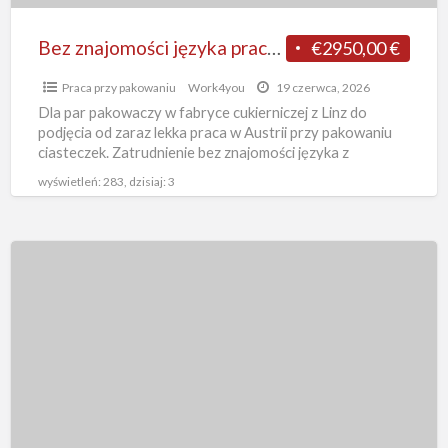
dla
par
Bez znajomości języka praca w Austrii od zaraz dla par pakowanie ciastek, Linz
€2950,00 €
pakowanie
Praca przy pakowaniu
Work4you
19 czerwca, 2026
ciastek,
Dla par pakowaczy w fabryce cukierniczej z Linz do
Linz
podjęcia od zaraz lekka praca w Austrii przy pakowaniu
ciasteczek. Zatrudnienie bez znajomości języka z
zakwaterowaniem
[…]
wyświetleń: 283, dzisiaj: 3
Produkcja
napojów
od
zaraz
praca
w
Austrii
bez