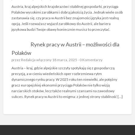
Austria, kraj alpejskich krajobrazów i stabilnej gospodarki, przyciąga
Polaków wysokimi zarobkami i dobrą jakością życia. Jednak wiele osób
zastanawia się, czy praca w Austrii bez znajomości języka jest realną
opcją. Jeśli rozważasz wyjazd zarobkowy do Austrii, ale bariera
językowa budzi Twoje obawy koniecznie musisz to przeczytać.
Rynek pracy w Austrii – możliwości dla
Polaków
przez
Redakcja
włączony 18 marca, 2025 -
0 Komentarzy
Austria – kraj, gdzie alpejskie szczyty spotykają się z gospodarczą
precyzją, a w cieniu wiedeńskich oper rozbrzmiewa rytm
dynamicznego rynku pracy. W 2025 roku ten niewielki, ale potężny
gracz europejskiej ekonomii przyciąga Polaków nie tylko wizją
narciarskich stoków, lecz także realnymi szansami na zawodowy
sukces. Rynek pracy w Austrii to enigma: z jednej strony stabilność […]