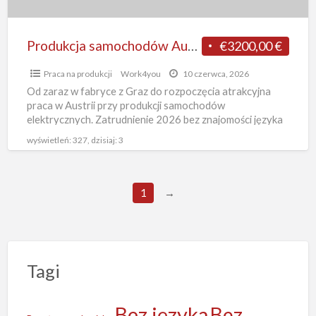
znajomości
języka
fabryka
Produkcja samochodów Austria praca od zaraz bez znajomości języka fabryka Graz
€3200,00 €
Graz
Praca na produkcji
Work4you
10 czerwca, 2026
Od zaraz w fabryce z Graz do rozpoczęcia atrakcyjna
praca w Austrii przy produkcji samochodów
elektrycznych. Zatrudnienie 2026 bez znajomości języka
z zakwaterowaniem na miejscu
[…]
wyświetleń: 327, dzisiaj: 3
1
→
Tagi
Bez języka
Bez