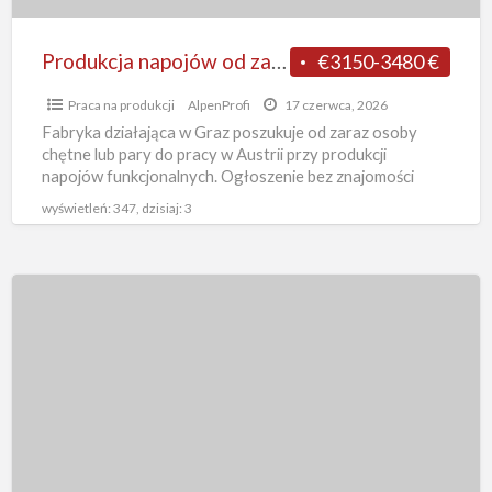
języka
dla
Produkcja napojów od zaraz praca w Austrii bez języka dla par fabryka Graz
€3150-3480 €
par
Praca na produkcji
AlpenProfi
17 czerwca, 2026
fabryka
Fabryka działająca w Graz poszukuje od zaraz osoby
Graz
chętne lub pary do pracy w Austrii przy produkcji
napojów funkcjonalnych. Ogłoszenie bez znajomości
języka niemieckiego z
[…]
wyświetleń: 347, dzisiaj: 3
Produkcja
samochodów
Austria
praca
od
zaraz
bez