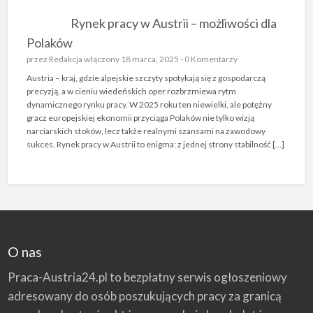
Rynek pracy w Austrii – możliwości dla
Polaków
przez
Redakcja
włączony 18 marca, 2025 -
0 Komentarzy
Austria – kraj, gdzie alpejskie szczyty spotykają się z gospodarczą
precyzją, a w cieniu wiedeńskich oper rozbrzmiewa rytm
dynamicznego rynku pracy. W 2025 roku ten niewielki, ale potężny
gracz europejskiej ekonomii przyciąga Polaków nie tylko wizją
narciarskich stoków, lecz także realnymi szansami na zawodowy
sukces. Rynek pracy w Austrii to enigma: z jednej strony stabilność […]
O nas
Praca-Austria24.pl to bezpłatny serwis ogłoszeniowy
adresowany do osób poszukujących pracy za granicą