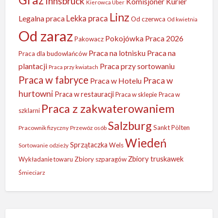
Innsbruck
Komisjoner
Kurier
Kierowca Uber
Linz
Legalna praca
Lekka praca
Od czerwca
Od kwietnia
Od zaraz
Pokojówka
Praca 2026
Pakowacz
Praca na lotnisku
Praca na
Praca dla budowlańców
plantacji
Praca przy sortowaniu
Praca przy kwiatach
Praca w fabryce
Praca w
Praca w Hotelu
hurtowni
Praca w restauracji
Praca w sklepie
Praca w
Praca z zakwaterowaniem
szklarni
Salzburg
Sankt Pölten
Pracownik fizyczny
Przewóz osób
Wiedeń
Sprzątaczka
Wels
Sortowanie odzieży
Zbiory truskawek
Wykładanie towaru
Zbiory szparagów
Śmieciarz