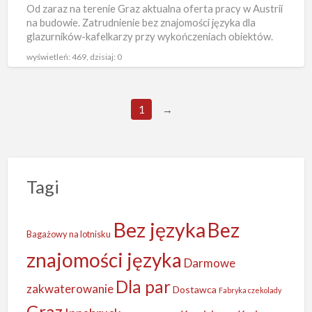
Od zaraz na terenie Graz aktualna oferta pracy w Austrii
języka,
na budowie. Zatrudnienie bez znajomości języka dla
Graz
glazurników-kafelkarzy przy wykończeniach obiektów.
Zakwaterowanie darmowe czeka na
[…]
wyświetleń: 469, dzisiaj: 0
1
→
Tagi
Bez języka
Bez
Bagażowy na lotnisku
znajomości języka
Darmowe
Dla par
zakwaterowanie
Dostawca
Fabryka czekolady
Graz