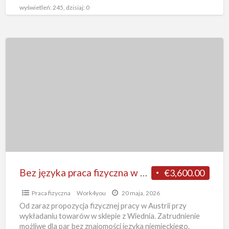
niemieckiego z zakwaterowaniem
[…]
wyświetleń: 245, dzisiaj: 0
Bez
języka
praca
fizyczna
w
Austrii
dla
par
od
zaraz
Bez języka praca fizyczna w Austrii dla par od zaraz wykładanie towaru w sklepie z Wiednia
€3,600.00
wykładanie
Praca fizyczna
Work4you
20 maja, 2026
towaru
Od zaraz propozycja fizycznej pracy w Austrii przy
w
wykładaniu towarów w sklepie z Wiednia. Zatrudnienie
sklepie
możliwe dla par bez znajomości języka niemieckiego.