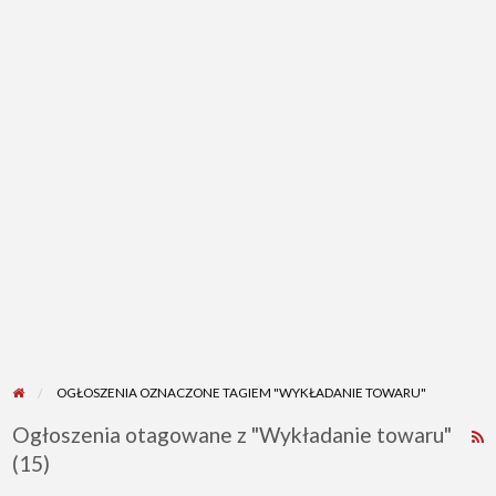
OGŁOSZENIA OZNACZONE TAGIEM "WYKŁADANIE TOWARU"
Ogłoszenia otagowane z "Wykładanie towaru"
K
(15)
R
d