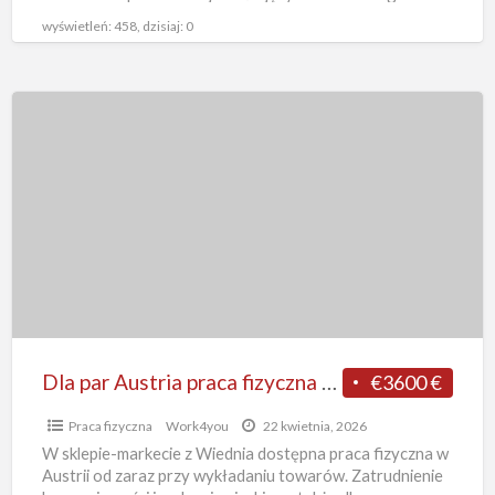
Zakwaterowanie służbowe na
[…]
z
wyświetleń: 458, dzisiaj: 0
Wiednia
Dla
par
Austria
praca
fizyczna
w
sklepie
bez
języka
od
Dla par Austria praca fizyczna w sklepie bez języka od zaraz przy wykładaniu towarów, Wiedeń
€3600 €
zaraz
Praca fizyczna
Work4you
22 kwietnia, 2026
przy
W sklepie-markecie z Wiednia dostępna praca fizyczna w
wykładaniu
Austrii od zaraz przy wykładaniu towarów. Zatrudnienie
towarów,