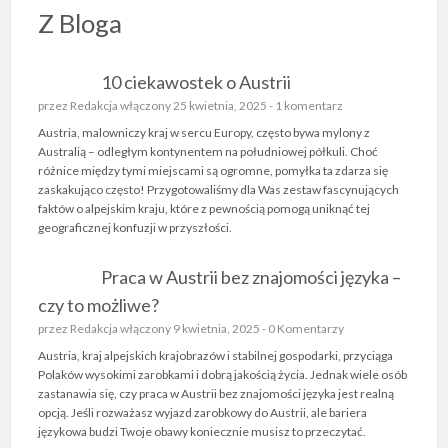
Z Bloga
10 ciekawostek o Austrii
przez
Redakcja
włączony 25 kwietnia, 2025 -
1 komentarz
Austria, malowniczy kraj w sercu Europy, często bywa mylony z
Australią – odległym kontynentem na południowej półkuli. Choć
różnice między tymi miejscami są ogromne, pomyłka ta zdarza się
zaskakująco często! Przygotowaliśmy dla Was zestaw fascynujących
faktów o alpejskim kraju, które z pewnością pomogą uniknąć tej
geograficznej konfuzji w przyszłości.
Praca w Austrii bez znajomości języka –
czy to możliwe?
przez
Redakcja
włączony 9 kwietnia, 2025 -
0 Komentarzy
Austria, kraj alpejskich krajobrazów i stabilnej gospodarki, przyciąga
Polaków wysokimi zarobkami i dobrą jakością życia. Jednak wiele osób
zastanawia się, czy praca w Austrii bez znajomości języka jest realną
opcją. Jeśli rozważasz wyjazd zarobkowy do Austrii, ale bariera
językowa budzi Twoje obawy koniecznie musisz to przeczytać.