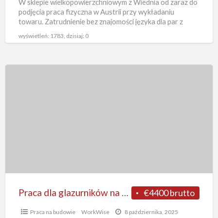
W sklepie wielkopowierzchniowym z Wiednia od zaraz do
od
podjęcia praca fizyczna w Austrii przy wykładaniu
zaraz,
towaru. Zatrudnienie bez znajomości języka dla par z
dostępnym zakwaterowaniem
[…]
Wiedeń
wyświetleń: 1783, dzisiaj: 0
Praca
dla
glazurników
na
budowie
w
Austrii
od
zaraz
przy
Praca dla glazurników na budowie w Austrii od zaraz przy wykończeniach bez języka, Graz
€4400 brutto
wykończeniach
Praca na budowie
WorkWise
8 października, 2025
bez