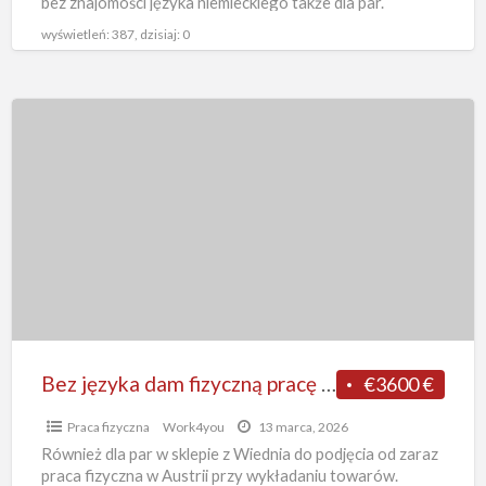
bez znajomości języka niemieckiego także dla par.
Możliwe zakwaterowanie służbowe
[…]
Wiedeń
wyświetleń: 387, dzisiaj: 0
Bez
języka
dam
fizyczną
pracę
w
Austrii
dla
par
od
Bez języka dam fizyczną pracę w Austrii dla par od zaraz wykładanie towaru w sklepie z Wiednia
€3600 €
zaraz
Praca fizyczna
Work4you
13 marca, 2026
wykładanie
Również dla par w sklepie z Wiednia do podjęcia od zaraz
towaru
praca fizyczna w Austrii przy wykładaniu towarów.