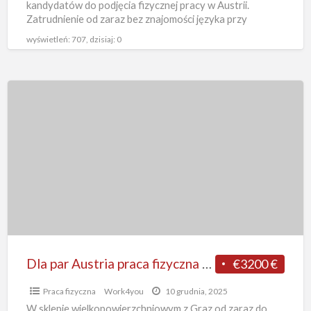
kandydatów do podjęcia fizycznej pracy w Austrii.
Zatrudnienie od zaraz bez znajomości języka przy
wykładaniu towarów. Zakwaterowanie dla pracowników
wyświetleń: 707, dzisiaj: 0
będzie
[…]
Dla
par
Austria
praca
fizyczna
bez
języka
w
sklepie
wykładanie
Dla par Austria praca fizyczna bez języka w sklepie wykładanie towaru od zaraz, Graz
€3200 €
towaru
Praca fizyczna
Work4you
10 grudnia, 2025
od
W sklepie wielkopowierzchniowym z Graz od zaraz do