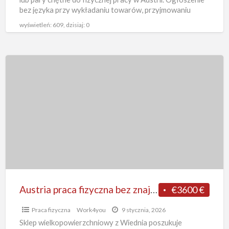
towaru,
bez języka przy wykładaniu towarów, przyjmowaniu
dostaw,
[…]
Wiedeń
wyświetleń: 609, dzisiaj: 0
Austria
praca
fizyczna
bez
znajomości
języka
od
zaraz
w
sklepie
Austria praca fizyczna bez znajomości języka od zaraz w sklepie wykładanie towarów, Wiedeń
€3600 €
wykładanie
Praca fizyczna
Work4you
9 stycznia, 2026
towarów,
Sklep wielkopowierzchniowy z Wiednia poszukuje
Wiedeń