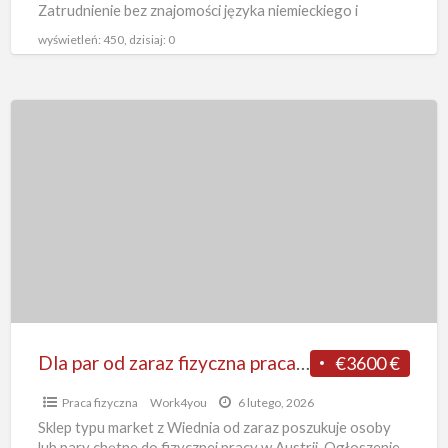
w
Zatrudnienie bez znajomości języka niemieckiego i
doświadczenia.
[…]
sklepie
wyświetleń: 450, dzisiaj: 0
z
Wiednia
Dla
par
od
zaraz
fizyczna
praca
w
Austrii
bez
języka
Dla par od zaraz fizyczna praca w Austrii bez języka w sklepie wykładanie towaru, Wiedeń
€3600 €
w
Praca fizyczna
Work4you
6 lutego, 2026
sklepie
Sklep typu market z Wiednia od zaraz poszukuje osoby
wykładanie
lub pary chętne do fizycznej pracy w Austrii. Ogłoszenie