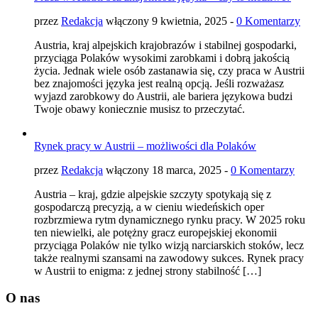
przez
Redakcja
włączony 9 kwietnia, 2025 -
0 Komentarzy
Austria, kraj alpejskich krajobrazów i stabilnej gospodarki,
przyciąga Polaków wysokimi zarobkami i dobrą jakością
życia. Jednak wiele osób zastanawia się, czy praca w Austrii
bez znajomości języka jest realną opcją. Jeśli rozważasz
wyjazd zarobkowy do Austrii, ale bariera językowa budzi
Twoje obawy koniecznie musisz to przeczytać.
Rynek pracy w Austrii – możliwości dla Polaków
przez
Redakcja
włączony 18 marca, 2025 -
0 Komentarzy
Austria – kraj, gdzie alpejskie szczyty spotykają się z
gospodarczą precyzją, a w cieniu wiedeńskich oper
rozbrzmiewa rytm dynamicznego rynku pracy. W 2025 roku
ten niewielki, ale potężny gracz europejskiej ekonomii
przyciąga Polaków nie tylko wizją narciarskich stoków, lecz
także realnymi szansami na zawodowy sukces. Rynek pracy
w Austrii to enigma: z jednej strony stabilność […]
O nas