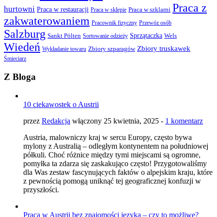
Praca z
hurtowni
Praca w restauracji
Praca w sklepie
Praca w szklarni
zakwaterowaniem
Pracownik fizyczny
Przewóz osób
Salzburg
Sprzątaczka
Sankt Pölten
Wels
Sortowanie odzieży
Wiedeń
Zbiory truskawek
Wykładanie towaru
Zbiory szparagów
Śmieciarz
Z Bloga
10 ciekawostek o Austrii
przez
Redakcja
włączony 25 kwietnia, 2025 -
1 komentarz
Austria, malowniczy kraj w sercu Europy, często bywa
mylony z Australią – odległym kontynentem na południowej
półkuli. Choć różnice między tymi miejscami są ogromne,
pomyłka ta zdarza się zaskakująco często! Przygotowaliśmy
dla Was zestaw fascynujących faktów o alpejskim kraju, które
z pewnością pomogą uniknąć tej geograficznej konfuzji w
przyszłości.
Praca w Austrii bez znajomości języka – czy to możliwe?