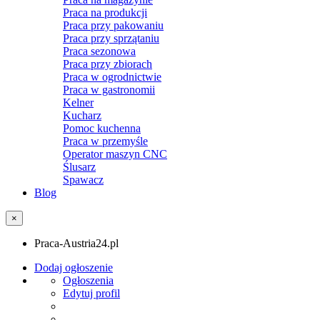
Praca na produkcji
Praca przy pakowaniu
Praca przy sprzątaniu
Praca sezonowa
Praca przy zbiorach
Praca w ogrodnictwie
Praca w gastronomii
Kelner
Kucharz
Pomoc kuchenna
Praca w przemyśle
Operator maszyn CNC
Ślusarz
Spawacz
Blog
×
Praca-Austria24.pl
Dodaj ogłoszenie
Ogłoszenia
Edytuj profil