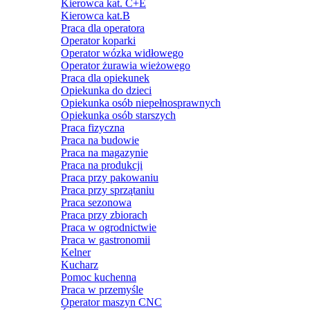
Kierowca kat. C+E
Kierowca kat.B
Praca dla operatora
Operator koparki
Operator wózka widłowego
Operator żurawia wieżowego
Praca dla opiekunek
Opiekunka do dzieci
Opiekunka osób niepełnosprawnych
Opiekunka osób starszych
Praca fizyczna
Praca na budowie
Praca na magazynie
Praca na produkcji
Praca przy pakowaniu
Praca przy sprzątaniu
Praca sezonowa
Praca przy zbiorach
Praca w ogrodnictwie
Praca w gastronomii
Kelner
Kucharz
Pomoc kuchenna
Praca w przemyśle
Operator maszyn CNC