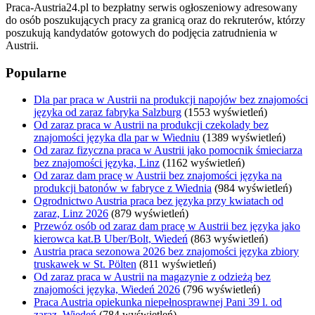
Praca-Austria24.pl to bezpłatny serwis ogłoszeniowy adresowany
do osób poszukujących pracy za granicą oraz do rekruterów, którzy
poszukują kandydatów gotowych do podjęcia zatrudnienia w
Austrii.
Popularne
Dla par praca w Austrii na produkcji napojów bez znajomości
języka od zaraz fabryka Salzburg
(1553 wyświetleń)
Od zaraz praca w Austrii na produkcji czekolady bez
znajomości języka dla par w Wiedniu
(1389 wyświetleń)
Od zaraz fizyczna praca w Austrii jako pomocnik śmieciarza
bez znajomości języka, Linz
(1162 wyświetleń)
Od zaraz dam pracę w Austrii bez znajomości języka na
produkcji batonów w fabryce z Wiednia
(984 wyświetleń)
Ogrodnictwo Austria praca bez języka przy kwiatach od
zaraz, Linz 2026
(879 wyświetleń)
Przewóz osób od zaraz dam pracę w Austrii bez języka jako
kierowca kat.B Uber/Bolt, Wiedeń
(863 wyświetleń)
Austria praca sezonowa 2026 bez znajomości języka zbiory
truskawek w St. Pölten
(811 wyświetleń)
Od zaraz praca w Austrii na magazynie z odzieżą bez
znajomości języka, Wiedeń 2026
(796 wyświetleń)
Praca Austria opiekunka niepełnosprawnej Pani 39 l. od
zaraz, Wiedeń
(784 wyświetleń)