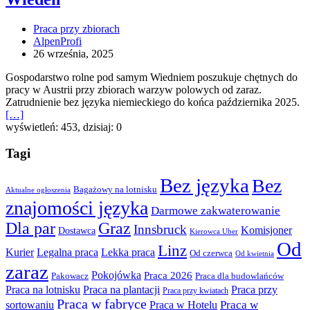
zaraz
oferta
Praca przy zbiorach
sezonowej
AlpenProfi
pracy
26 września, 2025
w
Austrii,
Gospodarstwo rolne pod samym Wiedniem poszukuje chętnych do
Wiedeń
pracy w Austrii przy zbiorach warzyw polowych od zaraz.
Zatrudnienie bez języka niemieckiego do końca października 2025.
[…]
wyświetleń: 453, dzisiaj: 0
Tagi
Bez języka
Bez
Bagażowy na lotnisku
Aktualne ogłoszenia
znajomości języka
Darmowe zakwaterowanie
Dla par
Graz
Innsbruck
Komisjoner
Dostawca
Kierowca Uber
Od
Linz
Lekka praca
Kurier
Legalna praca
Od czerwca
Od kwietnia
zaraz
Pokojówka
Praca 2026
Pakowacz
Praca dla budowlańców
Praca na lotnisku
Praca na plantacji
Praca przy
Praca przy kwiatach
Praca w fabryce
Praca w
sortowaniu
Praca w Hotelu