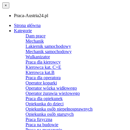
×
Praca-Austria24.pl
Strona główna
Kategorie
Dam pracę
Mechanik
Lakiernik samochodowy
Mechanik samochodowy
Wulkanizator
Praca dla kierowcy
Kierowca kat. C+E
Kierowca kat.B
Praca dla operatora
Operator koparki
Operator wózka widłowego
Operator żurawia wieżowego
Praca dla opiekunek
Opiekunka do dzieci
Opiekunka osób niepełnosprawnych
Opiekunka osób starszych
Praca fizyczna
Praca na budowie
Praca na magazynie