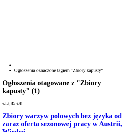
Ogłoszenia oznaczone tagiem "Zbiory kapusty"
Kanał
Ogłoszenia otagowane z "Zbiory
RSS
kapusty" (1)
dla
tagu
ogłoszenia
Zbiory
€13,85 €/h
Zbiory
warzyw
kapusty
polowych
Zbiory warzyw polowych bez języka od
bez
zaraz oferta sezonowej pracy w Austrii,
języka
od
Wiedeń