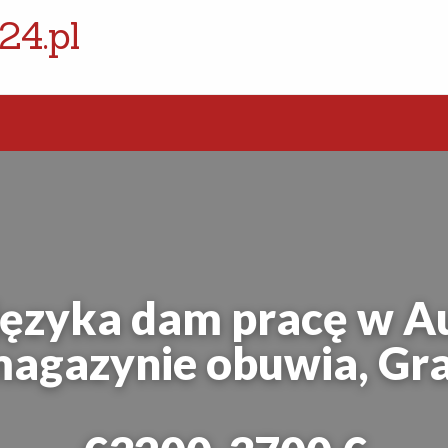
24.pl
języka dam pracę w Aus
agazynie obuwia, Gr