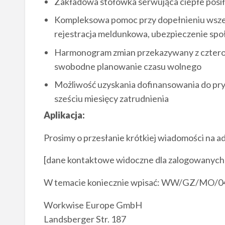
Zakładowa stołówka serwująca ciepłe posi
Kompleksowa pomoc przy dopełnieniu wszel
rejestracja meldunkowa, ubezpieczenie spo
Harmonogram zmian przekazywany z czter
swobodne planowanie czasu wolnego
Możliwość uzyskania dofinansowania do p
sześciu miesięcy zatrudnienia
Aplikacja:
Prosimy o przesłanie krótkiej wiadomości na a
[dane kontaktowe widoczne dla zalogowanych
W temacie koniecznie wpisać: WW/GZ/MO/0
Workwise Europe GmbH
Landsberger Str. 187