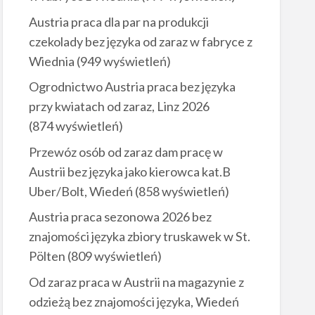
Austria praca dla par na produkcji
czekolady bez języka od zaraz w fabryce z
Wiednia
(949 wyświetleń)
Ogrodnictwo Austria praca bez języka
przy kwiatach od zaraz, Linz 2026
(874 wyświetleń)
Przewóz osób od zaraz dam pracę w
Austrii bez języka jako kierowca kat.B
Uber/Bolt, Wiedeń
(858 wyświetleń)
Austria praca sezonowa 2026 bez
znajomości języka zbiory truskawek w St.
Pölten
(809 wyświetleń)
Od zaraz praca w Austrii na magazynie z
odzieżą bez znajomości języka, Wiedeń