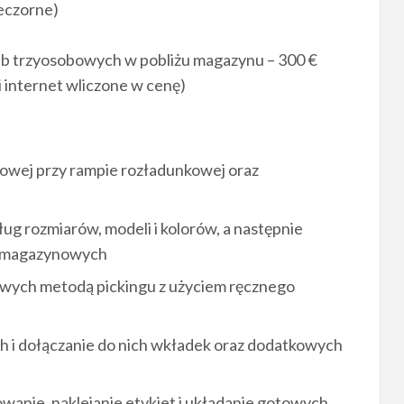
ieczorne)
b trzyosobowych w pobliżu magazynu – 300 €
i internet wliczone w cenę)
owej przy rampie rozładunkowej oraz
 rozmiarów, modeli i kolorów, a następnie
h magazynowych
owych metodą pickingu z użyciem ręcznego
 i dołączanie do nich wkładek oraz dodatkowych
wanie, naklejanie etykiet i układanie gotowych