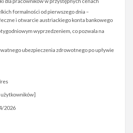
łki dla pracowników w przystępnych cenach
kich formalności od pierwszego dnia –
łeczne i otwarcie austriackiego konta bankowego
otygodniowym wyprzedzeniem, co pozwala na
rywatnego ubezpieczenia zdrowotnego po upływie
dres
 użytkowników]
4/2026