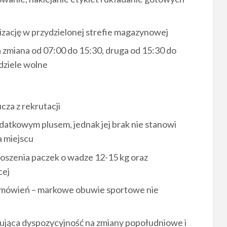
izację w przydzielonej strefie magazynowej
miana od 07:00 do 15:30, druga od 15:30 do
edziele wolne
cza z rekrutacji
atkowym plusem, jednak jej brak nie stanowi
a miejscu
oszenia paczek o wadze 12-15 kg oraz
cej
amówień – markowe obuwie sportowe nie
mująca dyspozycyjność na zmiany popołudniowe i