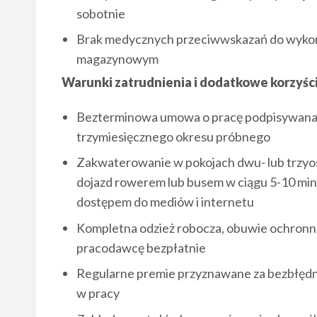
sobotnie
Brak medycznych przeciwwskazań do wykon
magazynowym
Warunki zatrudnienia i dodatkowe korzyśc
Bezterminowa umowa o pracę podpisywana 
trzymiesięcznego okresu próbnego
Zakwaterowanie w pokojach dwu- lub trzy
dojazd rowerem lub busem w ciągu 5-10 minu
dostępem do mediów i internetu
Kompletna odzież robocza, obuwie ochronne
pracodawcę bezpłatnie
Regularne premie przyznawane za bezbłędn
w pracy