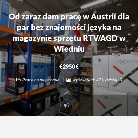
Od zaraz dam pracę w Austrii dla
par bez znajomości języka na
magazynie sprzętu RTV/AGD w
Wiedniu
€2950 €
Praca na magazynie
wyświetleń: 471, dzisiaj: 0
Zgłoś
problem