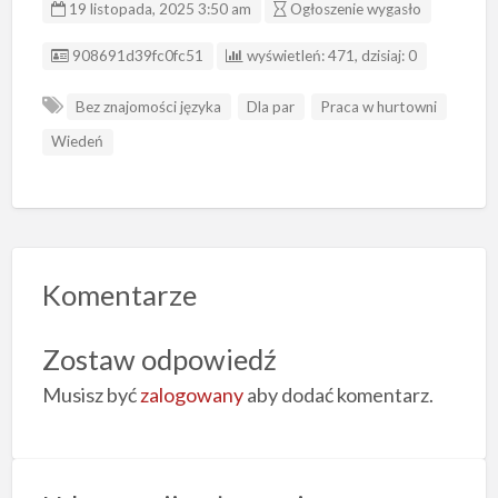
19 listopada, 2025 3:50 am
Ogłoszenie wygasło
ID ogłoszenia
908691d39fc0fc51
wyświetleń: 471, dzisiaj: 0
Bez znajomości języka
Dla par
Praca w hurtowni
Wiedeń
Komentarze
Zostaw odpowiedź
Musisz być
zalogowany
aby dodać komentarz.