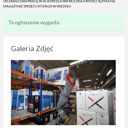
OD ZARAZ DAM PRACĘ W AUSTRII DLA PAR BEZ ZNAJOMOŚCI JĘZYKA NA
MAGAZYNIE SPRZĘTU RTV/AGD W WIEDNIU
To ogłoszenie wygasło.
Galeria Zdjęć