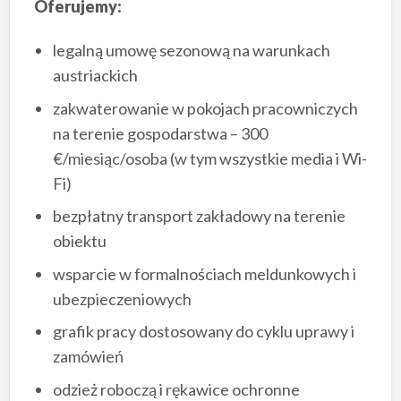
Oferujemy:
legalną umowę sezonową na warunkach
austriackich
zakwaterowanie w pokojach pracowniczych
na terenie gospodarstwa – 300
€/miesiąc/osoba (w tym wszystkie media i Wi-
Fi)
bezpłatny transport zakładowy na terenie
obiektu
wsparcie w formalnościach meldunkowych i
ubezpieczeniowych
grafik pracy dostosowany do cyklu uprawy i
zamówień
odzież roboczą i rękawice ochronne