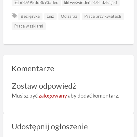
ID ogłoszenia
687695dd8b93adec
wyświetleń: 878, dzisiaj: 0
Bez języka
Linz
Od zaraz
Praca przy kwiatach
Praca w szklarni
Komentarze
Zostaw odpowiedź
Musisz być
zalogowany
aby dodać komentarz.
Udostępnij ogłoszenie