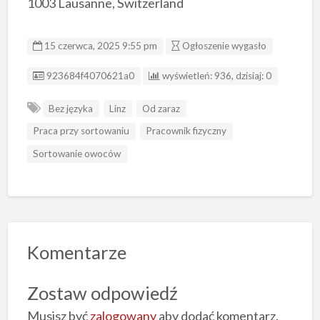
1003 Lausanne, Switzerland
15 czerwca, 2025 9:55 pm
Ogłoszenie wygasło
ID ogłoszenia
923684f4070621a0
wyświetleń: 936, dzisiaj: 0
Bez języka
Linz
Od zaraz
Praca przy sortowaniu
Pracownik fizyczny
Sortowanie owoców
Komentarze
Zostaw odpowiedź
Musisz być
zalogowany
aby dodać komentarz.