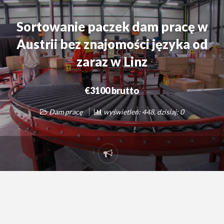
Sortowanie paczek dam pracę w
Austrii bez znajomości języka od
zaraz w Linz
€3100 brutto
Dam pracę
wyświetleń: 448, dzisiaj: 0
Zgłoś
problem