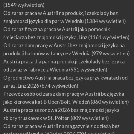
(1549 wyświetleń)
Od zaraz praca w Austrii na produkcji czekolady bez
znajomości języka dla par w Wiedniu
(1384 wyświetleń)
Od zaraz fizyczna praca w Austrii jako pomocnik
śmieciarza bez znajomości języka, Linz
(1161 wyświetleń)
Od zaraz dam pracę w Austrii bez znajomości języka na
produkcji batonów w fabryce z Wiednia
(979 wyświetleń)
Austria praca dla par na produkcji czekolady bez języka
od zaraz w fabryce z Wiednia
(951 wyświetleń)
Ogrodnictwo Austria praca bez języka przy kwiatach od
zaraz, Linz 2026
(874 wyświetleń)
Przewóz osób od zaraz dam pracę w Austrii bez języka
jako kierowca kat.B Uber/Bolt, Wiedeń
(860 wyświetleń)
Austria praca sezonowa 2026 bez znajomości języka
zbiory truskawek w St. Pölten
(809 wyświetleń)
Od zaraz praca w Austrii na magazynie z odzieżą bez