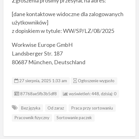
Zgłoszenia prosimy przesyłać na adres:
[dane kontaktowe widoczne dla zalogowanych
użytkowników]
z dopiskiem w tytule: WW/SP/LZ/08/2025
Workwise Europe GmbH
Landsberger Str. 187
80687 München, Deutschland
27 sierpnia, 2025 1:33 am
Ogłoszenie wygasło
ID ogłoszenia
87768ae5fb3b5df8
wyświetleń: 448, dzisiaj: 0
Bez języka
Od zaraz
Praca przy sortowaniu
Pracownik fizyczny
Sortowanie paczek