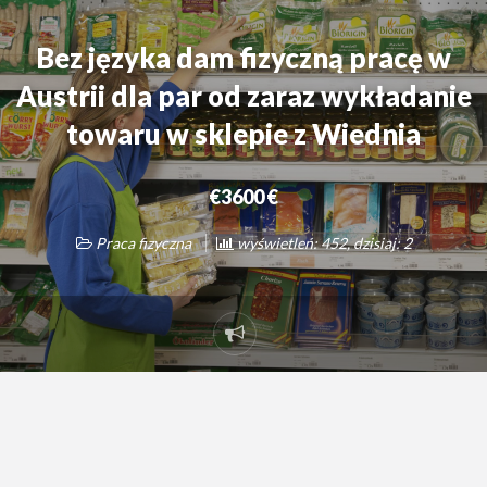
Bez języka dam fizyczną pracę w
Austrii dla par od zaraz wykładanie
towaru w sklepie z Wiednia
€3600 €
Praca fizyczna
wyświetleń: 452, dzisiaj: 2
Zgłoś
problem