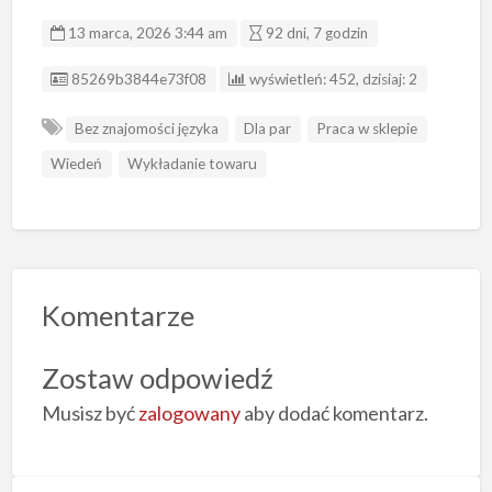
13 marca, 2026 3:44 am
92 dni, 7 godzin
ID ogłoszenia
85269b3844e73f08
wyświetleń: 452, dzisiaj: 2
Bez znajomości języka
Dla par
Praca w sklepie
Wiedeń
Wykładanie towaru
Komentarze
Zostaw odpowiedź
Musisz być
zalogowany
aby dodać komentarz.