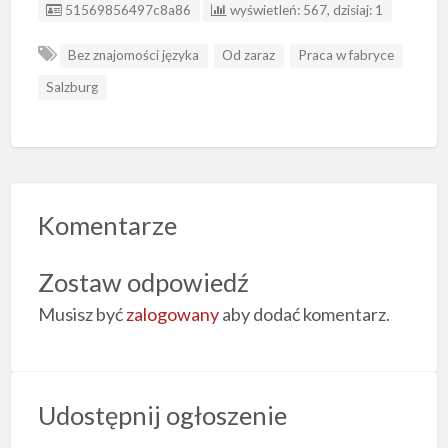
ID ogłoszenia
51569856497c8a86
wyświetleń: 567, dzisiaj: 1
Bez znajomości języka
Od zaraz
Praca w fabryce
Salzburg
Komentarze
Zostaw odpowiedź
Musisz być
zalogowany
aby dodać komentarz.
Udostępnij ogłoszenie