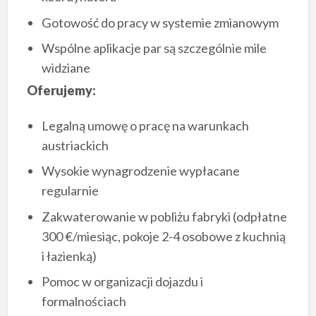
Gotowość do pracy w systemie zmianowym
Wspólne aplikacje par są szczególnie mile
widziane
Oferujemy:
Legalną umowę o pracę na warunkach
austriackich
Wysokie wynagrodzenie wypłacane
regularnie
Zakwaterowanie w pobliżu fabryki (odpłatne
300 €/miesiąc, pokoje 2-4 osobowe z kuchnią
i łazienką)
Pomoc w organizacji dojazdu i
formalnościach