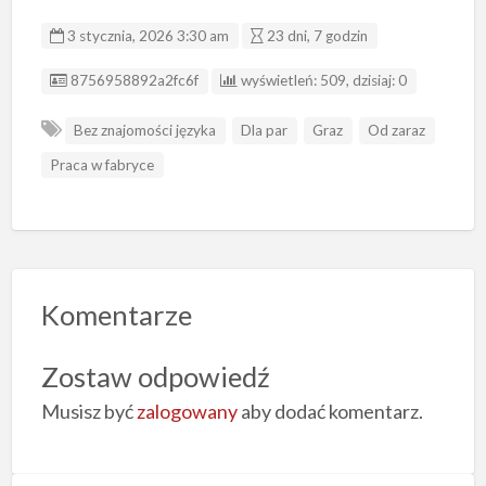
3 stycznia, 2026 3:30 am
23 dni, 7 godzin
ID ogłoszenia
8756958892a2fc6f
wyświetleń: 509, dzisiaj: 0
Bez znajomości języka
Dla par
Graz
Od zaraz
Praca w fabryce
Komentarze
Zostaw odpowiedź
Musisz być
zalogowany
aby dodać komentarz.