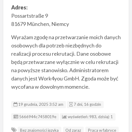
Adres:
Possartstraße 9
81679 München, Niemcy
Wyrażam zgodę na przetwarzanie moich danych
osobowych dla potrzeb niezbędnych do
realizacji procesu rekrutacji. Dane osobowe
będą przetwarzane wyłącznie w celu rekrutacji
na powyższe stanowisko. Administratorem
danych jest Work4you GmbH. Zgoda może być
wycofana w dowolnym momencie.
19 grudnia, 2025 3:52 am
7 dni, 16 godzin
ID ogłoszenia
5666944c7458019e
wyświetleń: 983, dzisiaj: 1
Bez znajomości języka
Od zaraz
Praca w fabryce