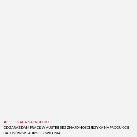
PRACA NA PRODUKCJI
OD ZARAZ DAM PRACĘ W AUSTRII BEZ ZNAJOMOŚCI JĘZYKA NA PRODUKCJI
BATONÓW W FABRYCE Z WIEDNIA