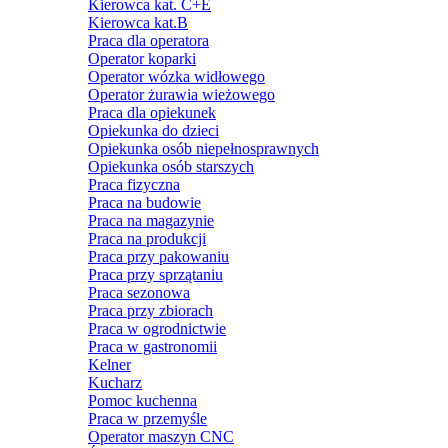
Kierowca kat. C+E
Kierowca kat.B
Praca dla operatora
Operator koparki
Operator wózka widłowego
Operator żurawia wieżowego
Praca dla opiekunek
Opiekunka do dzieci
Opiekunka osób niepełnosprawnych
Opiekunka osób starszych
Praca fizyczna
Praca na budowie
Praca na magazynie
Praca na produkcji
Praca przy pakowaniu
Praca przy sprzątaniu
Praca sezonowa
Praca przy zbiorach
Praca w ogrodnictwie
Praca w gastronomii
Kelner
Kucharz
Pomoc kuchenna
Praca w przemyśle
Operator maszyn CNC