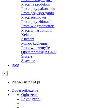
Praca na produkcji
Praca przy pakowaniu
Praca przy sprzątaniu
Praca sezonowa
Praca przy zbiorach
Praca w ogrodnictwie
Praca w gastronomii
Kelner
Kucharz
Pomoc kuchenna
Praca w przemyśle
Operator maszyn CNC
Ślusarz
Spawacz
Blog
×
Praca-Austria24.pl
Dodaj ogłoszenie
Ogłoszenia
Edytuj profil