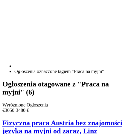
Ogłoszenia oznaczone tagiem "Praca na myjni"
Kanał
Ogłoszenia otagowane z "Praca na
RSS
myjni" (6)
dla
tagu
ogłoszenia
Fizyczna
Wyróżnione Ogłoszenia
Praca
praca
€3050-3480 €
na
Austria
myjni
bez
Fizyczna praca Austria bez znajomości
znajomości
języka na myjni od zaraz, Linz
języka