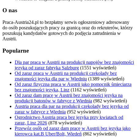
O nas
Praca-Austria24.pl to bezpłatny serwis ogłoszeniowy adresowany
do osób poszukujących pracy za granicą oraz do rekruterów, którzy
poszukują kandydatów gotowych do podjęcia zatrudnienia w
Austrii.
Popularne
Dla par praca w Austrii na produkcji napojów bez znajomości
języka od zaraz fabryka Salzburg
(1551 wyświetleń)
Od zaraz praca w Austrii na produkcji czekolady bez
znajomości języka dla par w Wiedniu
(1389 wyświetleń)
Od zaraz fizyczna praca w Austrii jako pomocnik śmieciarza
bez znajomości języka, Linz
(1162 wyświetleń)
Od zaraz dam pracę w Austrii bez znajomości języka na
produkcji batonów w fabryce z Wiednia
(982 wyświetleń)
Austria praca dla par na produkcji czekolady bez języka od
zaraz w fabryce z Wiednia
(952 wyświetleń)
Ogrodnictwo Austria praca bez języka przy kwiatach od
zaraz, Linz 2026
(878 wyświetleń)
Przewóz osób od zaraz dam pracę w Austrii bez języka jako
kierowca kat.B Uber/Bolt, Wiedeń
(862 wyświetleń)