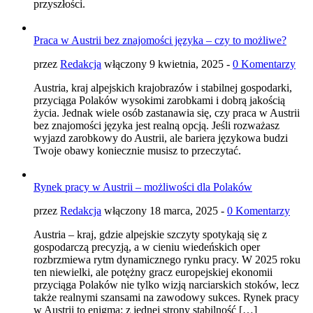
przyszłości.
Praca w Austrii bez znajomości języka – czy to możliwe?
przez
Redakcja
włączony 9 kwietnia, 2025 -
0 Komentarzy
Austria, kraj alpejskich krajobrazów i stabilnej gospodarki,
przyciąga Polaków wysokimi zarobkami i dobrą jakością
życia. Jednak wiele osób zastanawia się, czy praca w Austrii
bez znajomości języka jest realną opcją. Jeśli rozważasz
wyjazd zarobkowy do Austrii, ale bariera językowa budzi
Twoje obawy koniecznie musisz to przeczytać.
Rynek pracy w Austrii – możliwości dla Polaków
przez
Redakcja
włączony 18 marca, 2025 -
0 Komentarzy
Austria – kraj, gdzie alpejskie szczyty spotykają się z
gospodarczą precyzją, a w cieniu wiedeńskich oper
rozbrzmiewa rytm dynamicznego rynku pracy. W 2025 roku
ten niewielki, ale potężny gracz europejskiej ekonomii
przyciąga Polaków nie tylko wizją narciarskich stoków, lecz
także realnymi szansami na zawodowy sukces. Rynek pracy
w Austrii to enigma: z jednej strony stabilność […]