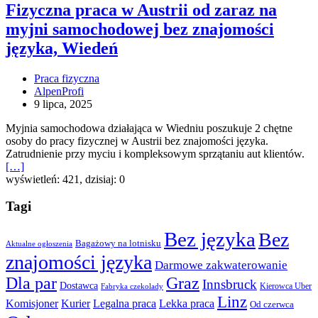
w
Fizyczna praca w Austrii od zaraz na
Austrii
myjni samochodowej bez znajomości
od
zaraz
języka, Wiedeń
na
myjni
Praca fizyczna
samochodowej
AlpenProfi
bez
9 lipca, 2025
znajomości
języka,
Myjnia samochodowa działająca w Wiedniu poszukuje 2 chętne
Wiedeń
osoby do pracy fizycznej w Austrii bez znajomości języka.
Zatrudnienie przy myciu i kompleksowym sprzątaniu aut klientów.
[…]
wyświetleń: 421, dzisiaj: 0
Tagi
Bez języka
Bez
Bagażowy na lotnisku
Aktualne ogłoszenia
znajomości języka
Darmowe zakwaterowanie
Dla par
Graz
Innsbruck
Dostawca
Kierowca Uber
Fabryka czekolady
Linz
Lekka praca
Komisjoner
Kurier
Legalna praca
Od czerwca