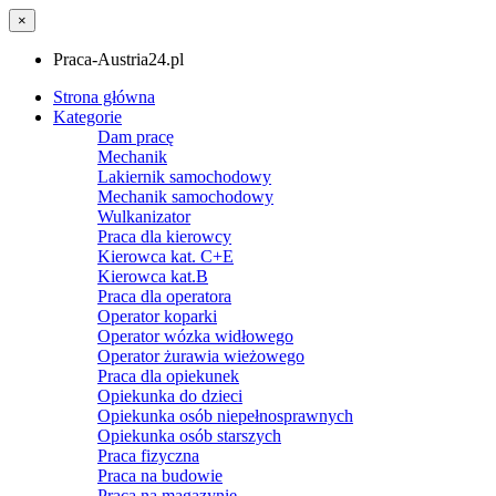
×
Praca-Austria24.pl
Strona główna
Kategorie
Dam pracę
Mechanik
Lakiernik samochodowy
Mechanik samochodowy
Wulkanizator
Praca dla kierowcy
Kierowca kat. C+E
Kierowca kat.B
Praca dla operatora
Operator koparki
Operator wózka widłowego
Operator żurawia wieżowego
Praca dla opiekunek
Opiekunka do dzieci
Opiekunka osób niepełnosprawnych
Opiekunka osób starszych
Praca fizyczna
Praca na budowie
Praca na magazynie