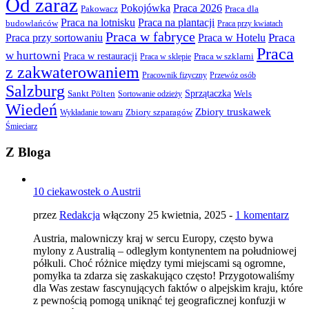
Od zaraz
Pokojówka
Praca 2026
Praca dla
Pakowacz
Praca na lotnisku
Praca na plantacji
budowlańców
Praca przy kwiatach
Praca w fabryce
Praca
Praca przy sortowaniu
Praca w Hotelu
Praca
w hurtowni
Praca w restauracji
Praca w sklepie
Praca w szklarni
z zakwaterowaniem
Przewóz osób
Pracownik fizyczny
Salzburg
Sprzątaczka
Sankt Pölten
Wels
Sortowanie odzieży
Wiedeń
Zbiory truskawek
Wykładanie towaru
Zbiory szparagów
Śmieciarz
Z Bloga
10 ciekawostek o Austrii
przez
Redakcja
włączony 25 kwietnia, 2025 -
1 komentarz
Austria, malowniczy kraj w sercu Europy, często bywa
mylony z Australią – odległym kontynentem na południowej
półkuli. Choć różnice między tymi miejscami są ogromne,
pomyłka ta zdarza się zaskakująco często! Przygotowaliśmy
dla Was zestaw fascynujących faktów o alpejskim kraju, które
z pewnością pomogą uniknąć tej geograficznej konfuzji w