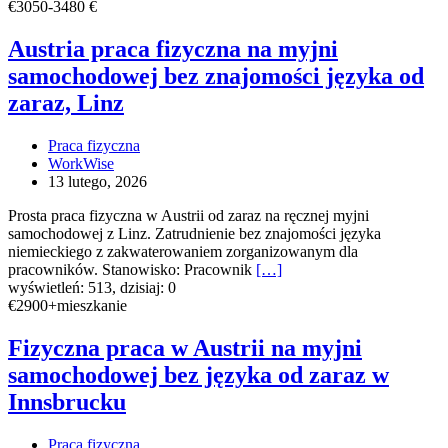
Austria
€3050-3480 €
praca
fizyczna
Austria praca fizyczna na myjni
na
samochodowej bez znajomości języka od
myjni
samochodowej
zaraz, Linz
bez
znajomości
Praca fizyczna
języka
WorkWise
od
13 lutego, 2026
zaraz,
Linz
Prosta praca fizyczna w Austrii od zaraz na ręcznej myjni
samochodowej z Linz. Zatrudnienie bez znajomości języka
niemieckiego z zakwaterowaniem zorganizowanym dla
pracowników. Stanowisko: Pracownik
[…]
wyświetleń: 513, dzisiaj: 0
Fizyczna
€2900+mieszkanie
praca
w
Fizyczna praca w Austrii na myjni
Austrii
samochodowej bez języka od zaraz w
na
myjni
Innsbrucku
samochodowej
bez
Praca fizyczna