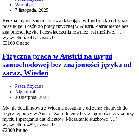
języka
Work4you
od
7 listopada, 2025
zaraz
w
Ręczna myjnia samochodowa działająca w Innsbrucku od zaraz
Innsbrucku
poszukuje 3 osób do pracy fizycznej w Austrii. Zatrudnienie bez
znajomości języka i doświadczenia również jest możliwe.
[…]
wyświetleń: 341, dzisiaj: 0
Fizyczna
€3100 € netto
praca
w
Fizyczna praca w Austrii na myjni
Austrii
samochodowej bez znajomości języka od
na
myjni
zaraz, Wiedeń
samochodowej
bez
Praca fizyczna
znajomości
AlpenProfi
języka
30 sierpnia, 2025
od
zaraz,
Myjnia detailingowa z Wiednia poszukuje od zaraz chętnych do
Wiedeń
fizycznej pracy w Austrii. Zatrudnienie bez znajomości języka przy
myciu i sprzątaniu aut klientów. Mieszkanie służbowe
[…]
wyświetleń: 489, dzisiaj: 0
Fizyczna
€2800 brutto
praca