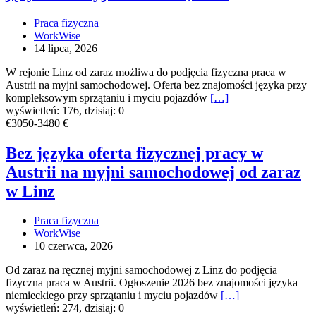
na
myjni
Praca fizyczna
od
WorkWise
zaraz,
14 lipca, 2026
Linz
W rejonie Linz od zaraz możliwa do podjęcia fizyczna praca w
Austrii na myjni samochodowej. Oferta bez znajomości języka przy
kompleksowym sprzątaniu i myciu pojazdów
[…]
wyświetleń: 176, dzisiaj: 0
Bez
€3050-3480 €
języka
oferta
Bez języka oferta fizycznej pracy w
fizycznej
Austrii na myjni samochodowej od zaraz
pracy
w
w Linz
Austrii
na
Praca fizyczna
myjni
WorkWise
samochodowej
10 czerwca, 2026
od
zaraz
Od zaraz na ręcznej myjni samochodowej z Linz do podjęcia
w
fizyczna praca w Austrii. Ogłoszenie 2026 bez znajomości języka
Linz
niemieckiego przy sprzątaniu i myciu pojazdów
[…]
wyświetleń: 274, dzisiaj: 0