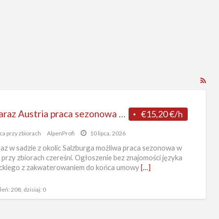
Kan
RS
dla
Od zaraz Austria praca sezonowa bez języka przy zbiorach czereśni w Salzburgu 2026
€15,20 €/h
tag
ogł
ca przy zbiorach
AlpenProfi
10 lipca, 2026
Zbi
az w sadzie z okolic Salzburga możliwa praca sezonowa w
cze
i przy zbiorach czereśni. Ogłoszenie bez znajomości języka
eckiego z zakwaterowaniem do końca umowy
[…]
eń: 208, dzisiaj: 0