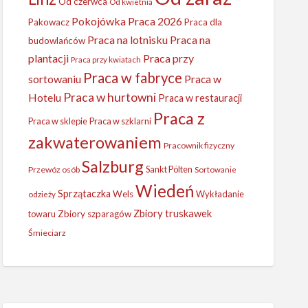
Od czerwca
Od kwietnia
Pokojówka
Praca 2026
Pakowacz
Praca dla
Praca na lotnisku
Praca na
budowlańców
plantacji
Praca przy
Praca przy kwiatach
Praca w fabryce
sortowaniu
Praca w
Praca w hurtowni
Hotelu
Praca w restauracji
Praca z
Praca w sklepie
Praca w szklarni
zakwaterowaniem
Pracownik fizyczny
Salzburg
Sankt Pölten
Przewóz osób
Sortowanie
Wiedeń
Sprzątaczka
Wels
Wykładanie
odzieży
Zbiory truskawek
towaru
Zbiory szparagów
Śmieciarz