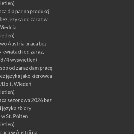
ietleń)
aca dla par na produkcji
bez języka od zaraz w
 Wiednia
ietleń)
wo Austria praca bez
y kwiatach od zaraz,
(874 wyświetleń)
sób od zaraz dam pracę
bez języka jako kierowca
r/Bolt, Wiedeń
ietleń)
raca sezonowa 2026 bez
 języka zbiory
w St. Pölten
ietleń)
raca w Austrii na