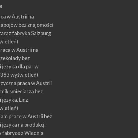
e
aca w Austrii na
napojów bez znajomości
zaraz fabryka Salzburg
wietleń)
raca w Austrii na
czekolady bez
 języka dla par w
383 wyświetleń)
izyczna praca w Austrii
nik śmieciarza bez
 języka, Linz
wietleń)
am pracę w Austrii bez
 języka na produkcji
 fabryce z Wiednia