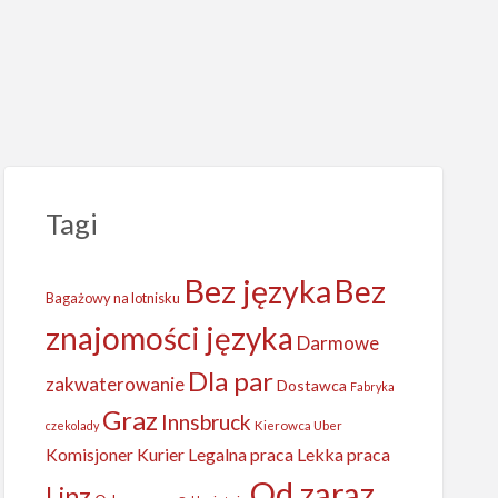
ał
S
Tagi
u
Bez języka
Bez
oszenia
Bagażowy na lotnisku
ory
znajomości języka
Darmowe
reśni
Dla par
zakwaterowanie
Dostawca
Fabryka
Graz
Innsbruck
czekolady
Kierowca Uber
Kurier
Legalna praca
Lekka praca
Komisjoner
Od zaraz
Linz