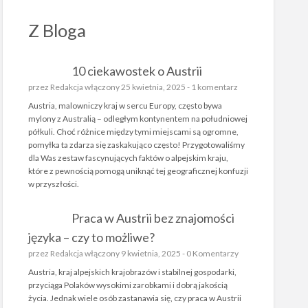
Z Bloga
10 ciekawostek o Austrii
przez
Redakcja
włączony 25 kwietnia, 2025 -
1 komentarz
Austria, malowniczy kraj w sercu Europy, często bywa
mylony z Australią – odległym kontynentem na południowej
półkuli. Choć różnice między tymi miejscami są ogromne,
pomyłka ta zdarza się zaskakująco często! Przygotowaliśmy
dla Was zestaw fascynujących faktów o alpejskim kraju,
które z pewnością pomogą uniknąć tej geograficznej konfuzji
w przyszłości.
Praca w Austrii bez znajomości
języka – czy to możliwe?
przez
Redakcja
włączony 9 kwietnia, 2025 -
0 Komentarzy
Austria, kraj alpejskich krajobrazów i stabilnej gospodarki,
przyciąga Polaków wysokimi zarobkami i dobrą jakością
życia. Jednak wiele osób zastanawia się, czy praca w Austrii