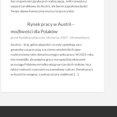
bez znajomości języka jest realną opcją. Jeśli rozważasz
wyjazd zarobkowy do Austrii, ale bariera językowa budzi
Twoje obawy koniecznie musisz to przeczytać.
Rynek pracy w Austrii –
możliwości dla Polaków
przez
Redakcja
włączony 18 marca, 2025 -
0 Komentarzy
Austria – kraj, gdzie alpejskie szczyty spotykają się z
gospodarczą precyzją, a w cieniu wiedeńskich oper
rozbrzmiewa rytm dynamicznego rynku pracy. W 2025 roku
ten niewielki, ale potężny gracz europejskiej ekonomii
przyciąga Polaków nie tylko wizją narciarskich stoków, lecz
także realnymi szansami na zawodowy sukces. Rynek pracy
w Austrii to enigma: z jednej strony stabilność […]