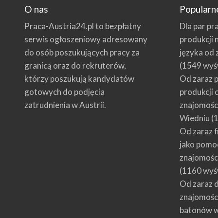
O nas
Popularn
Praca-Austria24.pl to bezpłatny
Dla par pr
serwis ogłoszeniowy adresowany
produkcji 
do osób poszukujących pracy za
języka od 
granicą oraz do rekruterów,
(1549 wyś
którzy poszukują kandydatów
Od zaraz p
gotowych do podjęcia
produkcji 
zatrudnienia w Austrii.
znajomości
Wiedniu
(1
Od zaraz f
jako pomoc
znajomości
(1160 wyś
Od zaraz d
znajomości
batonów w