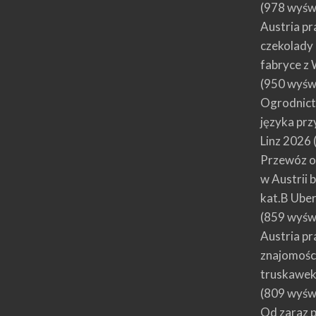
(978 wyśw
Austria pr
czekolady 
fabryce z
(950 wyśw
Ogrodnict
języka prz
Linz 2026
Przewóz o
w Austrii 
kat.B Ube
(859 wyśw
Austria p
znajomości
truskawek 
(809 wyśw
Od zaraz p