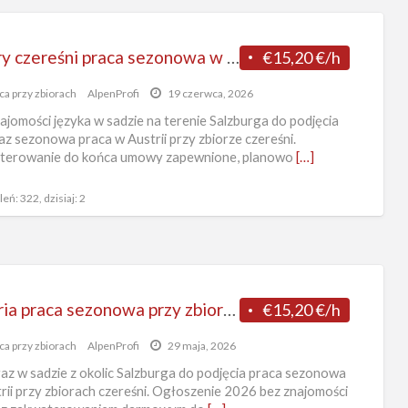
Zbiory czereśni praca sezonowa w Austrii od zaraz bez języka, Salzburg 2026
€15,20 €/h
ca przy zbiorach
AlpenProfi
19 czerwca, 2026
ajomości języka w sadzie na terenie Salzburga do podjęcia
az sezonowa praca w Austrii przy zbiorze czereśni.
terowanie do końca umowy zapewnione, planowo
[…]
eń: 322, dzisiaj: 2
Austria praca sezonowa przy zbiorach czereśni bez znajomości języka od zaraz, Salzburg 2026
€15,20 €/h
ca przy zbiorach
AlpenProfi
29 maja, 2026
az w sadzie z okolic Salzburga do podjęcia praca sezonowa
rii przy zbiorach czereśni. Ogłoszenie 2026 bez znajomości