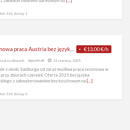
a z zakwaterowaniem darmowym do
[…]
eń: 313, dzisiaj: 1
Sezonowa praca Austria bez języka zbiory czereśni od zaraz w Salzburgu 2025
€13,00 €/h
ca przy zbiorach
AlpenProfi
15 czerwca, 2025
ie z okolic Salzburga od zaraz możliwa praca sezonowa w
i przy zbiorach czereśni. Oferta 2025 bez języka
eckiego z zakwaterowaniem bez kosztowym na
[…]
eń: 519, dzisiaj: 0