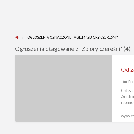
OGŁOSZENIA OZNACZONE TAGIEM "ZBIORY CZEREŚNI"
Ogłoszenia otagowane z "Zbiory czereśni" (4)
Od
zaraz
Austria
Pra
praca
sezonowa
Od zar
Austri
bez
niemi
języka
przy
wyświetl
zbiorach
czereśni