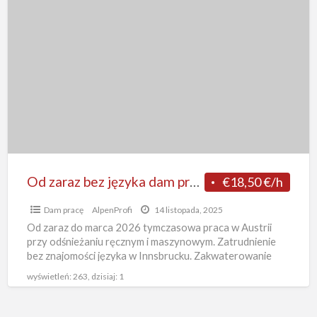
Od
t
zaraz
o
bez
języka
p
dam
pracę
w
Austrii
przy
odśnieżaniu
Od zaraz bez języka dam pracę w Austrii przy odśnieżaniu 2025-2026, Innsbruck
€18,50 €/h
2025-
Dam pracę
AlpenProfi
14 listopada, 2025
2026,
Od zaraz do marca 2026 tymczasowa praca w Austrii
Innsbruck
przy odśnieżaniu ręcznym i maszynowym. Zatrudnienie
bez znajomości języka w Innsbrucku. Zakwaterowanie
darmowe zapewnione w okresie
[…]
wyświetleń: 263, dzisiaj: 1