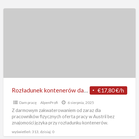
Rozładunek
kontenerów
dam
pracę
w
Austrii
bez
języka
od
zaraz,
Rozładunek kontenerów dam pracę w Austrii bez języka od zaraz, Wiedeń
€17,80 €/h
Wiedeń
Dam pracę
AlpenProfi
6 sierpnia, 2025
Z darmowym zakwaterowaniem od zaraz dla
pracowników fizycznych oferta pracy w Austrii bez
znajomości języka przy rozładunku kontenerów.
Zatrudnienie w Wiedniu na nocnych zmianach. Praca
[…]
wyświetleń: 313, dzisiaj: 0