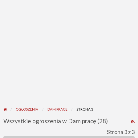
OGŁOSZENIA
DAM PRACĘ
STRONA 3
Wszystkie ogłoszenia w Dam pracę (28)
K
R
Strona 3 z 3
d