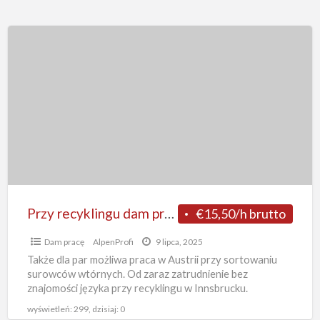
Przy
recyklingu
dam
pracę
w
Austrii
bez
języka
sortowanie
surowców
Przy recyklingu dam pracę w Austrii bez języka sortowanie surowców od zaraz, Innsbruck
€15,50/h brutto
od
Dam pracę
AlpenProfi
9 lipca, 2025
zaraz,
Także dla par możliwa praca w Austrii przy sortowaniu
Innsbruck
surowców wtórnych. Od zaraz zatrudnienie bez
znajomości języka przy recyklingu w Innsbrucku.
Darmowe zakwaterowanie w komfortowych
[…]
wyświetleń: 299, dzisiaj: 0