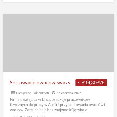
Salzburgu
Sortowanie
owoców-
warzyw
dam
pracę
w
Austrii
bez
języka
od
Sortowanie owoców-warzyw dam pracę w Austrii bez języka od zaraz, Linz 2025
€14,80 €/h
zaraz,
Dam pracę
AlpenProfi
15 czerwca, 2025
Linz
Firma działająca w Linz poszukuje pracowników
2025
fizycznych do pracy w Austrii przy sortowaniu owoców i
warzyw. Zatrudnienie bez znajomości języka z
zakwaterowaniem w komfortowych warunkach
[…]