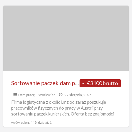
Sortowanie
paczek
dam
pracę
w
Austrii
bez
znajomości
języka
od
Sortowanie paczek dam pracę w Austrii bez znajomości języka od zaraz w Linz
€3100 brutto
zaraz
Dam pracę
WorkWise
27 sierpnia, 2025
w
Firma logistyczna z okolic Linz od zaraz poszukuje
Linz
pracowników fizycznych do pracy w Austrii przy
sortowaniu paczek kurierskich. Oferta bez znajomości
języka z zakwaterowanie odpłatnym
[…]
wyświetleń: 449, dzisiaj: 1