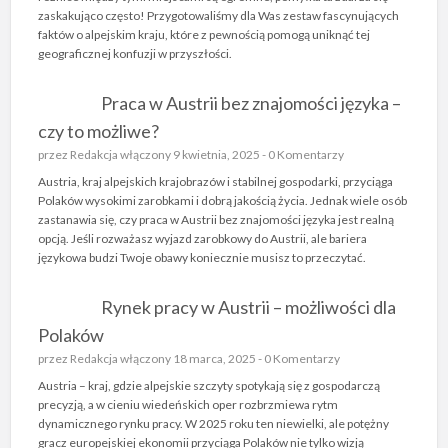
zaskakująco często! Przygotowaliśmy dla Was zestaw fascynujących
faktów o alpejskim kraju, które z pewnością pomogą uniknąć tej
geograficznej konfuzji w przyszłości.
Praca w Austrii bez znajomości języka –
czy to możliwe?
przez
Redakcja
włączony 9 kwietnia, 2025 -
0 Komentarzy
Austria, kraj alpejskich krajobrazów i stabilnej gospodarki, przyciąga
Polaków wysokimi zarobkami i dobrą jakością życia. Jednak wiele osób
zastanawia się, czy praca w Austrii bez znajomości języka jest realną
opcją. Jeśli rozważasz wyjazd zarobkowy do Austrii, ale bariera
językowa budzi Twoje obawy koniecznie musisz to przeczytać.
Rynek pracy w Austrii – możliwości dla
Polaków
przez
Redakcja
włączony 18 marca, 2025 -
0 Komentarzy
Austria – kraj, gdzie alpejskie szczyty spotykają się z gospodarczą
precyzją, a w cieniu wiedeńskich oper rozbrzmiewa rytm
dynamicznego rynku pracy. W 2025 roku ten niewielki, ale potężny
gracz europejskiej ekonomii przyciąga Polaków nie tylko wizją