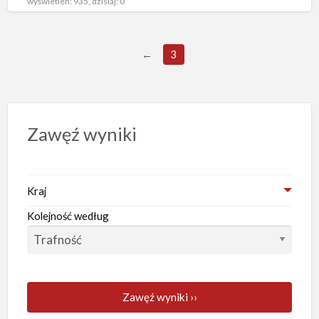
wyświetleń: 935, dzisiaj: 0
←
3
Zawęź wyniki
Kraj
Kolejność według
Zawęź wyniki ››