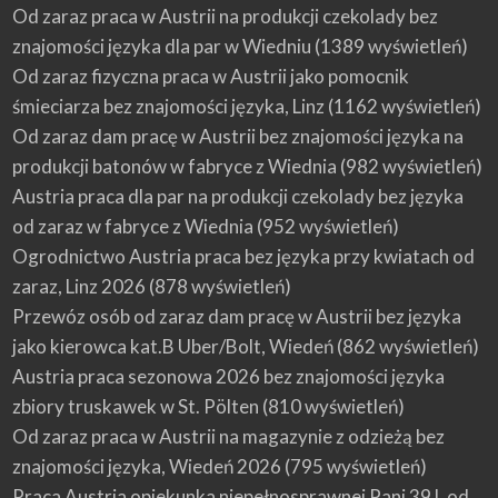
Od zaraz praca w Austrii na produkcji czekolady bez
znajomości języka dla par w Wiedniu
(1389 wyświetleń)
Od zaraz fizyczna praca w Austrii jako pomocnik
śmieciarza bez znajomości języka, Linz
(1162 wyświetleń)
Od zaraz dam pracę w Austrii bez znajomości języka na
produkcji batonów w fabryce z Wiednia
(982 wyświetleń)
Austria praca dla par na produkcji czekolady bez języka
od zaraz w fabryce z Wiednia
(952 wyświetleń)
Ogrodnictwo Austria praca bez języka przy kwiatach od
zaraz, Linz 2026
(878 wyświetleń)
Przewóz osób od zaraz dam pracę w Austrii bez języka
jako kierowca kat.B Uber/Bolt, Wiedeń
(862 wyświetleń)
Austria praca sezonowa 2026 bez znajomości języka
zbiory truskawek w St. Pölten
(810 wyświetleń)
Od zaraz praca w Austrii na magazynie z odzieżą bez
znajomości języka, Wiedeń 2026
(795 wyświetleń)
Praca Austria opiekunka niepełnosprawnej Pani 39 l. od