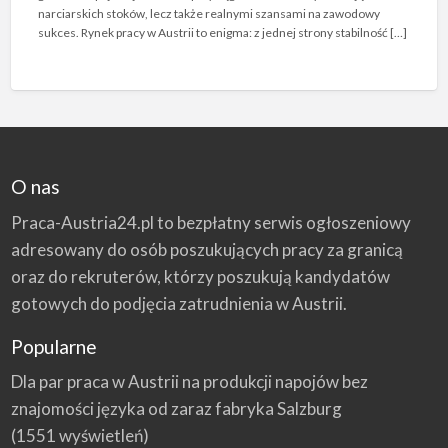
narciarskich stoków, lecz także realnymi szansami na zawodowy
sukces. Rynek pracy w Austrii to enigma: z jednej strony stabilność […]
O nas
Praca-Austria24.pl to bezpłatny serwis ogłoszeniowy
adresowany do osób poszukujących pracy za granicą
oraz do rekruterów, którzy poszukują kandydatów
gotowych do podjęcia zatrudnienia w Austrii.
Popularne
Dla par praca w Austrii na produkcji napojów bez
znajomości języka od zaraz fabryka Salzburg
(1551 wyświetleń)