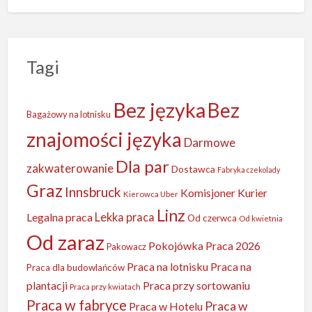
Tagi
Bez języka
Bez
Bagażowy na lotnisku
znajomości języka
Darmowe
Dla par
zakwaterowanie
Dostawca
Fabryka czekolady
Graz
Innsbruck
Komisjoner
Kurier
Kierowca Uber
Linz
Legalna praca
Lekka praca
Od czerwca
Od kwietnia
Od zaraz
Pokojówka
Praca 2026
Pakowacz
Praca na lotnisku
Praca na
Praca dla budowlańców
plantacji
Praca przy sortowaniu
Praca przy kwiatach
Praca w fabryce
Praca w
Praca w Hotelu