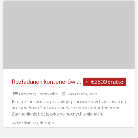
Rozładunek
kontenerów
od
zaraz
bez
języka
dam
pracę
w
Austrii
Rozładunek kontenerów od zaraz bez języka dam pracę w Austrii – nocne zmiany, Innsbruck
€2600 brutto
–
Dam pracę
WorkWise
24 września, 2025
nocne
Firma z Innsbrucku poszukuje pracowników fizycznych do
zmiany,
pracy w Austrii od zaraz przy rozładunku kontenerów.
Innsbruck
Zatrudnienie bez języka na nocnych zmianach.
Zakwaterowanie firmowe – darmowe!
[…]
wyświetleń: 313, dzisiaj: 0