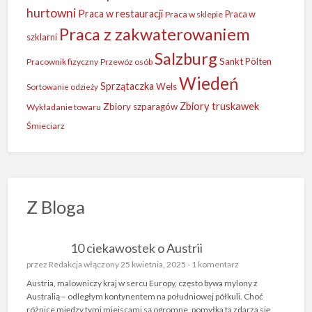
hurtowni
Praca w restauracji
Praca w
Praca w sklepie
Praca z zakwaterowaniem
szklarni
Salzburg
Sankt Pölten
Pracownik fizyczny
Przewóz osób
Wiedeń
Sprzątaczka
Wels
Sortowanie odzieży
Zbiory truskawek
Zbiory szparagów
Wykładanie towaru
Śmieciarz
Z Bloga
10 ciekawostek o Austrii
przez
Redakcja
włączony 25 kwietnia, 2025 -
1 komentarz
Austria, malowniczy kraj w sercu Europy, często bywa mylony z
Australią – odległym kontynentem na południowej półkuli. Choć
różnice między tymi miejscami są ogromne, pomyłka ta zdarza się