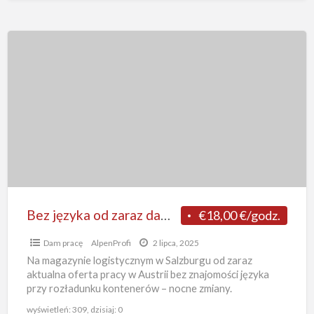
Bez
języka
od
zaraz
dam
pracę
w
Austrii
rozładunek
kontenerów
Bez języka od zaraz dam pracę w Austrii rozładunek kontenerów od zaraz na magazynie w Salzburgu
€18,00 €/godz.
od
Dam pracę
AlpenProfi
2 lipca, 2025
zaraz
Na magazynie logistycznym w Salzburgu od zaraz
na
aktualna oferta pracy w Austrii bez znajomości języka
magazynie
przy rozładunku kontenerów – nocne zmiany.
Zakwaterowanie bezpłatne organizuje pracodawca.
[…]
w
wyświetleń: 309, dzisiaj: 0